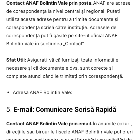
Contact ANAF Bolintin Vale prin posta.
ANAF are adrese
de corespondență la nivel central și regional. Puteți
utiliza aceste adrese pentru a trimite documente și
corespondență scrisă către instituție. Adresele de
corespondență pot fi găsite pe site-ul oficial ANAF
Bolintin Vale în secțiunea „Contact”.
Sfat Util:
Asigurați-vă că furnizați toate informațiile
necesare și că documentele dvs. sunt corecte și
complete atunci când le trimiteți prin corespondență.
Adresa ANAF Bolintin Vale:
5.
E-mail: Comunicare Scrisă Rapidă
Contact ANAF Bolintin Vale prin email.
În anumite cazuri,
direcțiile sau birourile fiscale ANAF Bolintin Vale pot oferi
adrese de e-mail pentru a primi întrebări sau solicitări de