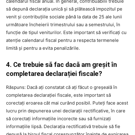
calendarul fiscal anual. În general, contribuabilii trebuie
să depună declarația unică și să plătească impozitul pe
venit și contribuțiile sociale până la data de 25 ale lunii
următoare încheierii trimestrului sau a semestrului, în
funcție de tipul veniturilor. Este important să verificați cu
atenție calendarul fiscal pentru a respecta termenele
limită și pentru a evita penalizările.
4. Ce trebuie să fac dacă am greșit în
completarea declarației fiscale?
Răspuns: Dacă ați constatat că ați făcut o greșeală în
completarea declarației fiscale, este important să
corectați eroarea cât mai curând posibil. Puteți face acest
lucru prin depunerea unei declarații rectificative, în care
să corectați informațiile incorecte sau să furnizați
informațiile lipsă. Declarația rectificativă trebuie să fie
depusă la biroul fiscal corespunzător înainte de expirarea