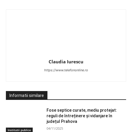
Claudia Iurescu
https://www.telefononline.ro
Informatii similare
Fose septice curate, mediu protejat:
reguli de întreținere și vidanjare în
județul Prahova
04/11/2025
Institutii publice