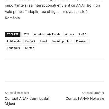
importante și să interacționați eficient cu ANAF Bolintin
Vale pentru îndeplinirea obligațiilor dvs. fiscale în
România.
ETICHETE
2024
Administratia Fiscala
Adresa
ANAF
Antifrauda
Contact
Email
Finante publice
Program
Reclamatii
Telefon
Articolul precedent
Articolul următor
Contact ANAF Contribuabili
Contact ANAF Hotarele
Mijlocii