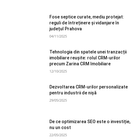
Fose septice curate, mediu protejat:
reguli de întreținere și vidanjare în
județul Prahova
04/11/2025
Tehnologia din spatele unei tranzacții
imobiliare reușite: rolul CRM-urilor
precum Zarina CRM Imobiliare
12/10/2025
Dezvoltarea CRM-urilor personalizate
pentru industrii de nișă
29/05/2025
De ce optimizarea SEO este o investiție,
nu un cost
22/05/2025