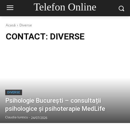
Telefon Online
Acasă
Diverse
CONTACT:
DIVERSE
DIVERSE
Psihologie București – consultații
psihologice și psihoterapie MedLife
Claudia Iurescu
-
24/07/2026