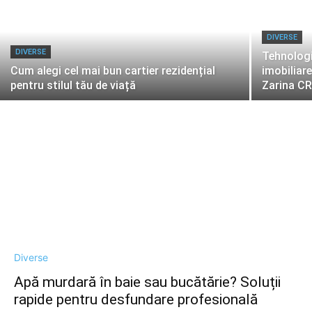
DIVERSE
DIVERSE
Tehnologi
Cum alegi cel mai bun cartier rezidențial
imobiliar
pentru stilul tău de viață
Zarina CR
Diverse
Apă murdară în baie sau bucătărie? Soluții
rapide pentru desfundare profesională