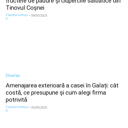
fructele de pădure și ciupercile sălbatice din
Tinovul Coșnei
Claudia Iurescu
-
09/05/2025
0
Diverse
Amenajarea exterioară a casei în Galați: cât
costă, ce presupune și cum alegi firma
potrivită
Claudia Iurescu
-
05/05/2025
0