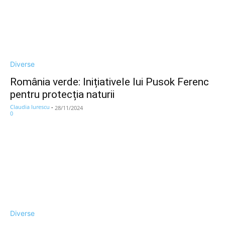
Diverse
România verde: Inițiativele lui Pusok Ferenc
pentru protecția naturii
Claudia Iurescu
-
28/11/2024
0
Diverse