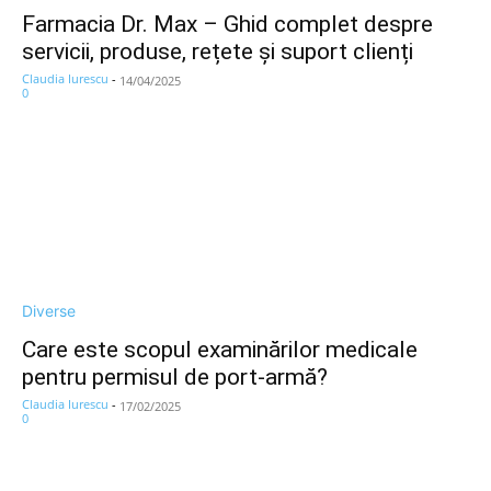
Farmacia Dr. Max – Ghid complet despre
servicii, produse, rețete și suport clienți
Claudia Iurescu
-
14/04/2025
0
Diverse
Care este scopul examinărilor medicale
pentru permisul de port-armă?
Claudia Iurescu
-
17/02/2025
0