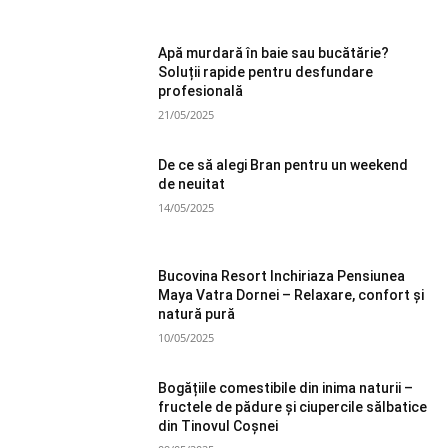
Apă murdară în baie sau bucătărie?
Soluții rapide pentru desfundare
profesională
21/05/2025
De ce să alegi Bran pentru un weekend
de neuitat
14/05/2025
Bucovina Resort Inchiriaza Pensiunea
Maya Vatra Dornei – Relaxare, confort și
natură pură
10/05/2025
Bogățiile comestibile din inima naturii –
fructele de pădure și ciupercile sălbatice
din Tinovul Coșnei