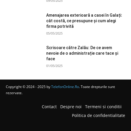
09/05/2025
Amenajarea exterioară a casei în Galați:
cât costă, ce presupune și cum alegi
firma potrivită
05/05/2025
Scrisoare către Zalău: De ce avem
nevoie de o administrație care tace și
face
01/05/2025
Copyright © 2024 - 2025 by
TelefonOnline.Ro
. Toate drepturile sunt
rezervate.
Contact
Despre noi
Termeni si conditii
Politica de confidentialitate