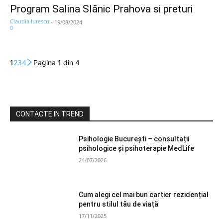
Program Salina Slănic Prahova si preturi
Claudia Iurescu
-
19/08/2024
0
1
2
3
4
Pagina 1 din 4
CONTACTE IN TREND
Psihologie București – consultații
psihologice și psihoterapie MedLife
24/07/2026
Cum alegi cel mai bun cartier rezidențial
pentru stilul tău de viață
17/11/2025