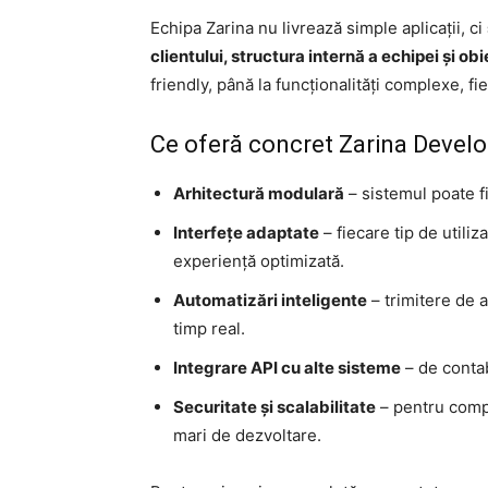
Echipa Zarina nu livrează simple aplicații, ci
clientului, structura internă a echipei și o
friendly, până la funcționalități complexe, f
Ce oferă concret Zarina Develo
Arhitectură modulară
– sistemul poate f
Interfețe adaptate
– fiecare tip de utili
experiență optimizată.
Automatizări inteligente
– trimitere de 
timp real.
Integrare API cu alte sisteme
– de contab
Securitate și scalabilitate
– pentru compa
mari de dezvoltare.