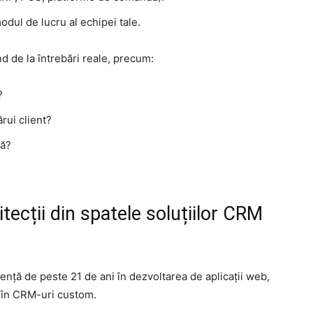
modul de lucru al echipei tale.
 de la întrebări reale, precum:
?
ărui client?
că?
ecții din spatele soluțiilor CRM
iență de peste 21 de ani în dezvoltarea de aplicații web,
ă în CRM-uri custom.