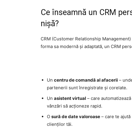
Ce înseamnă un CRM perso
nișă?
CRM (Customer Relationship Management) est
forma sa modernă și adaptată, un CRM perso
Un
centru de comandă al afacerii
– unde 
partenerii sunt înregistrate și corelate.
Un
asistent virtual
– care automatizează sa
vânzări să acționeze rapid.
O
sură de date valoroase
– care te ajută
clienților tăi.