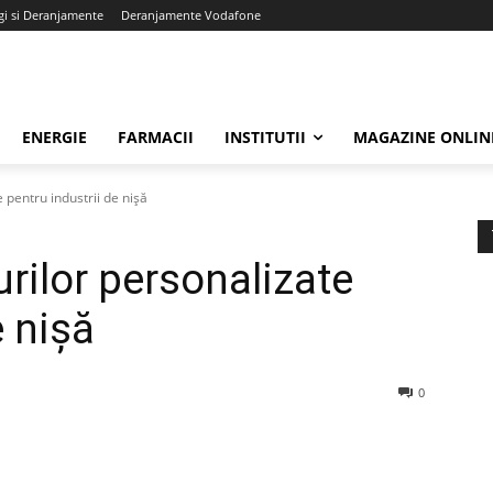
gi si Deranjamente
Deranjamente Vodafone
ENERGIE
FARMACII
INSTITUTII
MAGAZINE ONLIN
pentru industrii de nișă
rilor personalizate
e nișă
0