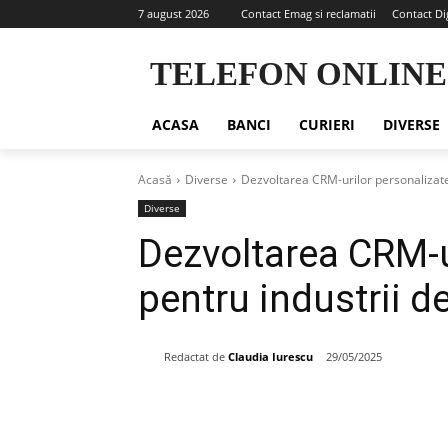
7 august 2026
Contact Emag si reclamatii
Contact Di
TELEFON ONLINE
ACASA
BANCI
CURIERI
DIVERSE
Acasă
Diverse
Dezvoltarea CRM-urilor personalizate 
Diverse
Dezvoltarea CRM-u
pentru industrii d
Redactat de
Claudia Iurescu
29/05/2025
Share