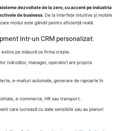
sisteme dezvoltate de la zero, cu accent pe industria
biectivele de business
. De la interfețe intuitive și mobile
iecare modul este gândit pentru eficiență reală.
pment într-un CRM personalizat:
i extins pe măsură ce firma crește.
zator (vânzător, manager, operator) are propria
alerte, e-mailuri automate, generare de rapoarte în
ilitate, e-commerce, HR sau transport.
nii care lucrează cu date sensibile sau au planuri