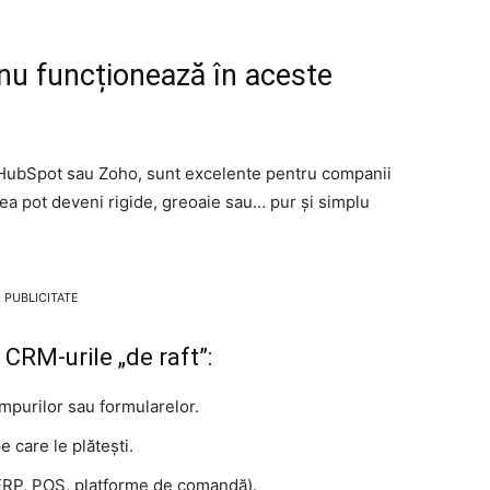
nu funcționează în aceste
HubSpot sau Zoho, sunt excelente pentru companii
tea pot deveni rigide, greoaie sau… pur și simplu
PUBLICITATE
 CRM-urile „de raft”:
âmpurilor sau formularelor.
e care le plătești.
 (ERP, POS, platforme de comandă).