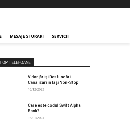
E
MESAJE SI URARI
SERVICII
TOP TELEFOANE
Vidanjări și Desfundări
Canalizări în Iași Non-Stop
16/12/2023
Care este codul Swift Alpha
Bank?
16/01/2024