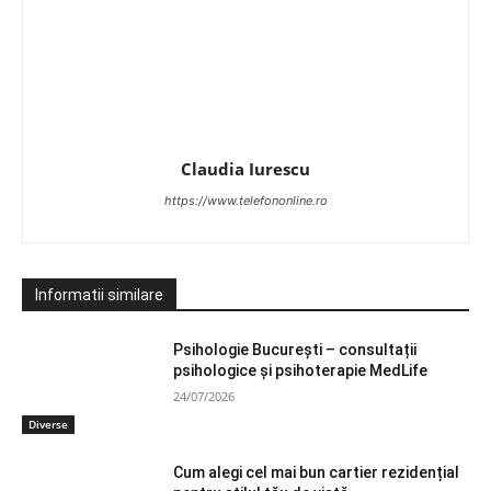
Claudia Iurescu
https://www.telefononline.ro
Informatii similare
Psihologie București – consultații
psihologice și psihoterapie MedLife
24/07/2026
Diverse
Cum alegi cel mai bun cartier rezidențial