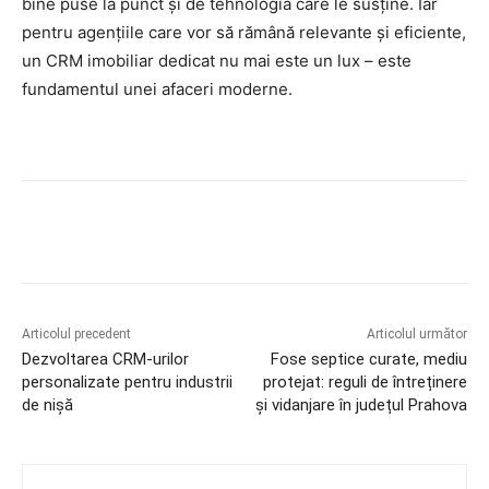
bine puse la punct și de tehnologia care le susține. Iar
pentru agențiile care vor să rămână relevante și eficiente,
un CRM imobiliar dedicat nu mai este un lux – este
fundamentul unei afaceri moderne.
Articolul precedent
Articolul următor
Dezvoltarea CRM-urilor
Fose septice curate, mediu
personalizate pentru industrii
protejat: reguli de întreținere
de nișă
și vidanjare în județul Prahova