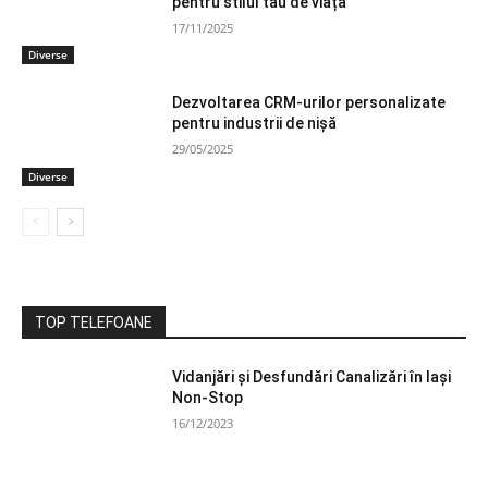
pentru stilul tău de viață
17/11/2025
Diverse
Dezvoltarea CRM-urilor personalizate
pentru industrii de nișă
29/05/2025
Diverse
TOP TELEFOANE
Vidanjări și Desfundări Canalizări în Iași
Non-Stop
16/12/2023