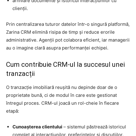
arhivare documente și istoricul interacțiunilor cu
clienții.
Prin centralizarea tuturor datelor într-o singură platformă,
Zarina CRM elimină risipa de timp și reduce erorile
administrative. Agenții pot colabora eficient, iar managerii
au o imagine clară asupra performanței echipei.
Cum contribuie CRM-ul la succesul unei
tranzacții
O tranzacție imobiliară reușită nu depinde doar de o
proprietate bună, ci de modul în care este gestionat
întregul proces. CRM-ul joacă un rol-cheie în fiecare
etapă:
Cunoașterea clientului
– sistemul păstrează istoricul
complet al interacțiunilor, preferințelor și discuțiilor.