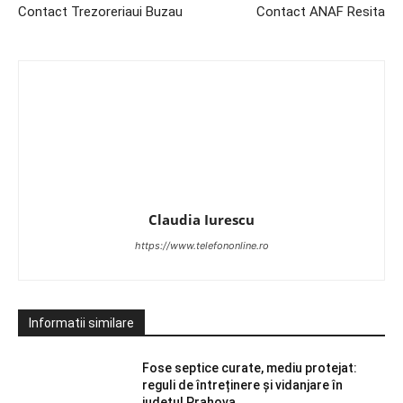
Contact Trezoreriaui Buzau
Contact ANAF Resita
Claudia Iurescu
https://www.telefononline.ro
Informatii similare
Fose septice curate, mediu protejat:
reguli de întreținere și vidanjare în
județul Prahova