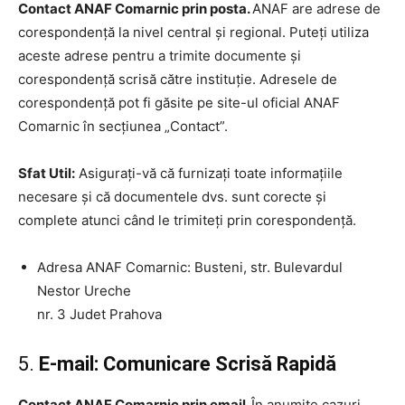
Contact ANAF Comarnic prin posta.
ANAF are adrese de
corespondență la nivel central și regional. Puteți utiliza
aceste adrese pentru a trimite documente și
corespondență scrisă către instituție. Adresele de
corespondență pot fi găsite pe site-ul oficial ANAF
Comarnic în secțiunea „Contact”.
Sfat Util:
Asigurați-vă că furnizați toate informațiile
necesare și că documentele dvs. sunt corecte și
complete atunci când le trimiteți prin corespondență.
Adresa ANAF Comarnic: Busteni, str. Bulevardul
Nestor Ureche
nr. 3 Judet Prahova
5.
E-mail: Comunicare Scrisă Rapidă
Contact ANAF Comarnic prin email.
În anumite cazuri,