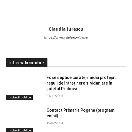
Claudia Iurescu
https://www.telefononline.ro
Informatii similare
Fose septice curate, mediu protejat:
reguli de întreținere și vidanjare în
județul Prahova
04/11/2025
Institutii publice
Contact Primaria Pogana (program,
email)
19/02/2024
Institutii publice