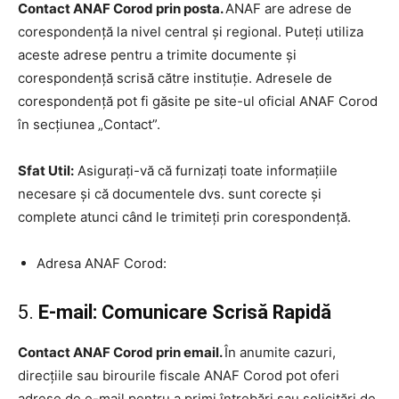
Contact ANAF Corod prin posta.
ANAF are adrese de
corespondență la nivel central și regional. Puteți utiliza
aceste adrese pentru a trimite documente și
corespondență scrisă către instituție. Adresele de
corespondență pot fi găsite pe site-ul oficial ANAF Corod
în secțiunea „Contact”.
Sfat Util:
Asigurați-vă că furnizați toate informațiile
necesare și că documentele dvs. sunt corecte și
complete atunci când le trimiteți prin corespondență.
Adresa ANAF Corod:
5.
E-mail: Comunicare Scrisă Rapidă
Contact ANAF Corod prin email.
În anumite cazuri,
direcțiile sau birourile fiscale ANAF Corod pot oferi
adrese de e-mail pentru a primi întrebări sau solicitări de