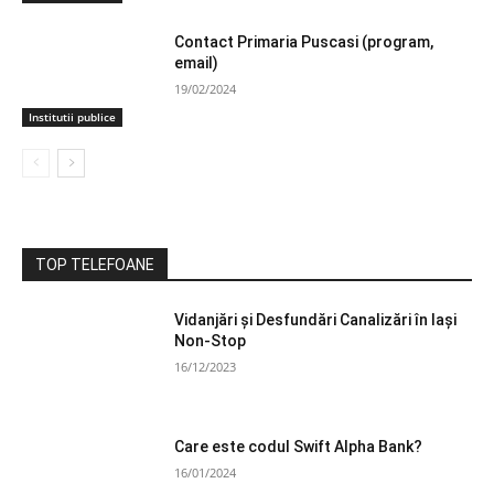
Contact Primaria Puscasi (program,
email)
19/02/2024
Institutii publice
TOP TELEFOANE
Vidanjări și Desfundări Canalizări în Iași
Non-Stop
16/12/2023
Care este codul Swift Alpha Bank?
16/01/2024