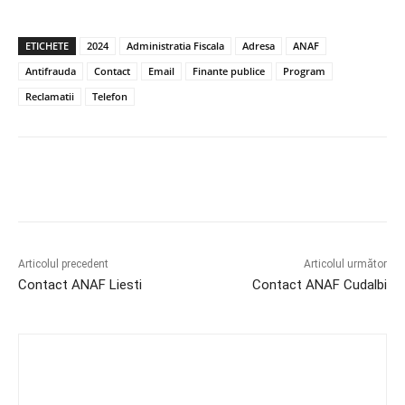
ETICHETE
2024
Administratia Fiscala
Adresa
ANAF
Antifrauda
Contact
Email
Finante publice
Program
Reclamatii
Telefon
Articolul precedent
Articolul următor
Contact ANAF Liesti
Contact ANAF Cudalbi