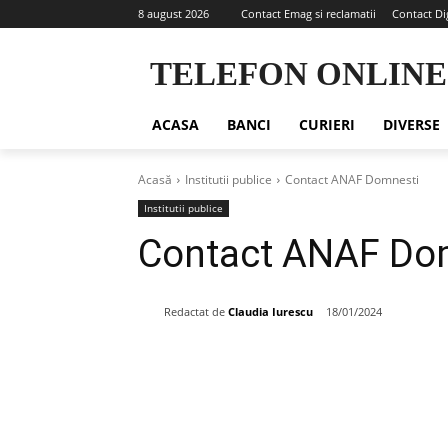
8 august 2026
Contact Emag si reclamatii
Contact Di
TELEFON ONLINE
ACASA
BANCI
CURIERI
DIVERSE
Acasă
Institutii publice
Contact ANAF Domnesti
Institutii publice
Contact ANAF Do
Redactat de
Claudia Iurescu
18/01/2024
Share