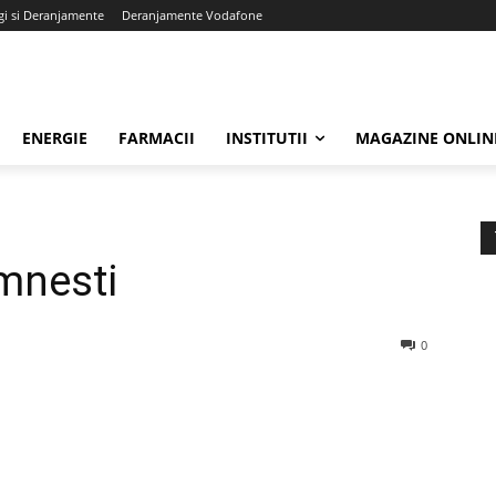
gi si Deranjamente
Deranjamente Vodafone
ENERGIE
FARMACII
INSTITUTII
MAGAZINE ONLIN
mnesti
0