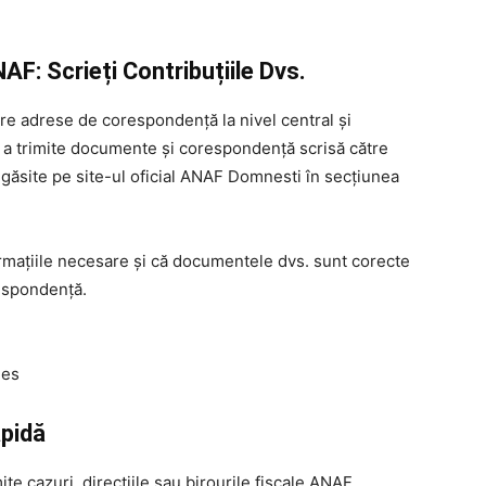
: Scrieți Contribuțiile Dvs.
e adrese de corespondență la nivel central și
u a trimite documente și corespondență scrisă către
 găsite pe site-ul oficial ANAF Domnesti în secțiunea
ormațiile necesare și că documentele dvs. sunt corecte
respondență.
ges
apidă
ite cazuri, direcțiile sau birourile fiscale ANAF