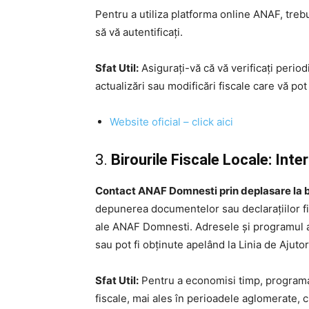
Pentru a utiliza platforma online ANAF, trebu
să vă autentificați.
Sfat Util:
Asigurați-vă că vă verificați periodi
actualizări sau modificări fiscale care vă pot
Website oficial – click aici
3.
Birourile Fiscale Locale: Int
Contact ANAF Domnesti prin deplasare la bi
depunerea documentelor sau declarațiilor fisc
ale ANAF Domnesti. Adresele și programul ac
sau pot fi obținute apelând la Linia de Ajuto
Sfat Util:
Pentru a economisi timp, programar
fiscale, mai ales în perioadele aglomerate,