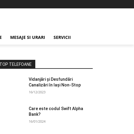
E
MESAJE SI URARI
SERVICII
TOP TELEFOANE
Vidanjări și Desfundări
Canalizări în Iași Non-Stop
16/12/2023
Care este codul Swift Alpha
Bank?
16/01/2024