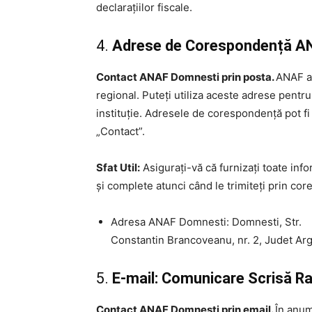
declarațiilor fiscale.
4.
Adrese de Corespondență ANAF
Contact ANAF Domnesti prin posta.
ANAF ar
regional. Puteți utiliza aceste adrese pentr
instituție. Adresele de corespondență pot fi
„Contact”.
Sfat Util:
Asigurați-vă că furnizați toate inf
și complete atunci când le trimiteți prin co
Adresa ANAF Domnesti: Domnesti, Str.
Constantin Brancoveanu, nr. 2, Judet Ar
5.
E-mail: Comunicare Scrisă R
Contact ANAF Domnesti prin email.
În anum