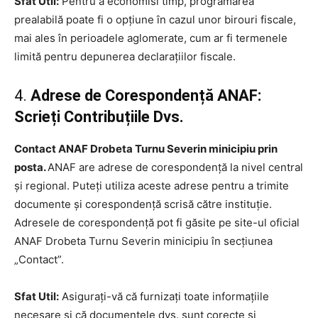
Sfat Util:
Pentru a economisi timp, programarea
prealabilă poate fi o opțiune în cazul unor birouri fiscale,
mai ales în perioadele aglomerate, cum ar fi termenele
limită pentru depunerea declarațiilor fiscale.
4.
Adrese de Corespondență ANAF:
Scrieți Contribuțiile Dvs.
Contact ANAF Drobeta Turnu Severin minicipiu prin
posta.
ANAF are adrese de corespondență la nivel central
și regional. Puteți utiliza aceste adrese pentru a trimite
documente și corespondență scrisă către instituție.
Adresele de corespondență pot fi găsite pe site-ul oficial
ANAF Drobeta Turnu Severin minicipiu în secțiunea
„Contact”.
Sfat Util:
Asigurați-vă că furnizați toate informațiile
necesare și că documentele dvs. sunt corecte și