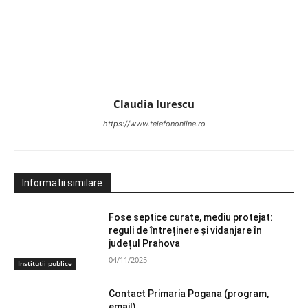
Claudia Iurescu
https://www.telefononline.ro
Informatii similare
Fose septice curate, mediu protejat:
reguli de întreținere și vidanjare în
județul Prahova
04/11/2025
Institutii publice
Contact Primaria Pogana (program,
email)