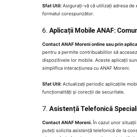
Sfat Util:
Asigurați-vă că utilizați adresa de e
formatul corespunzător.
6.
Aplicații Mobile ANAF: Comu
Contact ANAF Moreni online sau prin aplica
pentru a permite contribuabililor să acceseze
dispozitivele lor mobile. Aceste aplicații su
simplifica interacțiunea cu ANAF Moreni.
Sfat Util:
Actualizați periodic aplicațiile mo
funcționalități și corecții de securitate.
7.
Asistență Telefonică Special
Contact ANAF Moreni.
În cazul unor situați
puteți solicita asistență telefonică de la cons