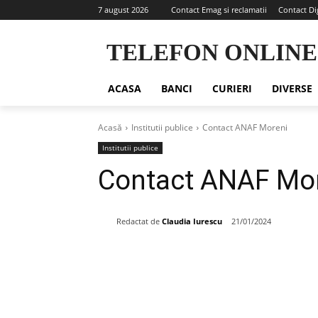
7 august 2026
Contact Emag si reclamatii
Contact Di
TELEFON ONLINE
ACASA
BANCI
CURIERI
DIVERSE
Acasă
Institutii publice
Contact ANAF Moreni
Institutii publice
Contact ANAF Mo
Redactat de
Claudia Iurescu
21/01/2024
Share