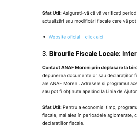
Sfat Util:
Asigurați-vă că vă verificați periodi
actualizări sau modificări fiscale care vă pot
Website oficial – click aici
3.
Birourile Fiscale Locale: Int
Contact ANAF Moreni prin deplasare la biro
depunerea documentelor sau declarațiilor fisc
ale ANAF Moreni. Adresele și programul aces
sau pot fi obținute apelând la Linia de Ajuto
Sfat Util:
Pentru a economisi timp, programar
fiscale, mai ales în perioadele aglomerate,
declarațiilor fiscale.