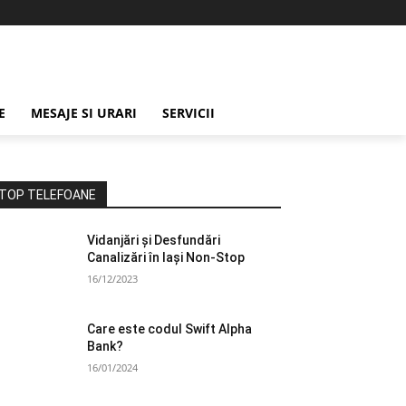
E
MESAJE SI URARI
SERVICII
TOP TELEFOANE
Vidanjări și Desfundări
Canalizări în Iași Non-Stop
16/12/2023
Care este codul Swift Alpha
Bank?
16/01/2024