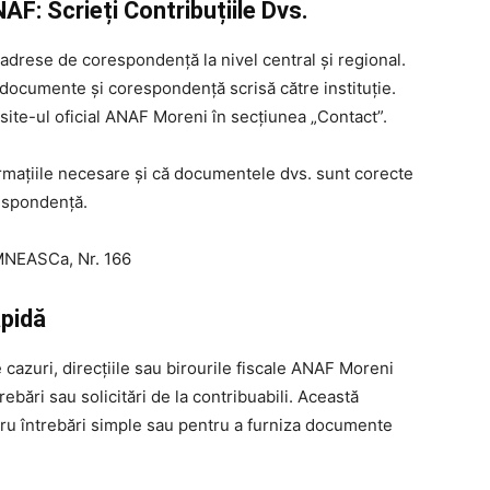
: Scrieți Contribuțiile Dvs.
adrese de corespondență la nivel central și regional.
e documente și corespondență scrisă către instituție.
site-ul oficial ANAF Moreni în secțiunea „Contact”.
ormațiile necesare și că documentele dvs. sunt corecte
respondență.
NEASCa, Nr. 166
apidă
 cazuri, direcțiile sau birourile fiscale ANAF Moreni
ebări sau solicitări de la contribuabili. Această
tru întrebări simple sau pentru a furniza documente