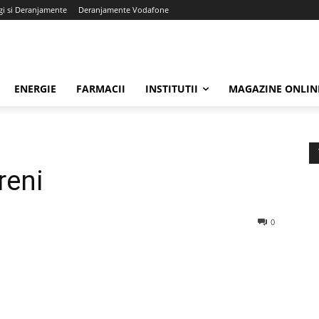
gi si Deranjamente
Deranjamente Vodafone
ENERGIE
FARMACII
INSTITUTII
MAGAZINE ONLIN
reni
0