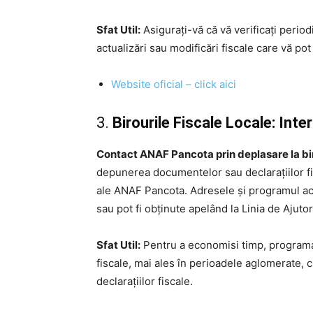
Sfat Util:
Asigurați-vă că vă verificați periodi
actualizări sau modificări fiscale care vă pot
Website oficial – click aici
3.
Birourile Fiscale Locale: Int
Contact ANAF Pancota prin deplasare la bir
depunerea documentelor sau declarațiilor fisc
ale ANAF Pancota. Adresele și programul ace
sau pot fi obținute apelând la Linia de Ajuto
Sfat Util:
Pentru a economisi timp, programar
fiscale, mai ales în perioadele aglomerate,
declarațiilor fiscale.