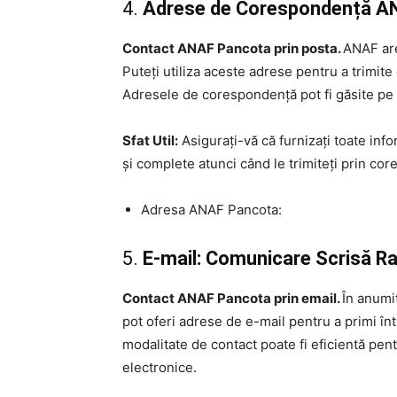
4.
Adrese de Corespondență ANAF
Contact ANAF Pancota prin posta.
ANAF are
Puteți utiliza aceste adrese pentru a trimit
Adresele de corespondență pot fi găsite pe 
Sfat Util:
Asigurați-vă că furnizați toate inf
și complete atunci când le trimiteți prin co
Adresa ANAF Pancota:
5.
E-mail: Comunicare Scrisă R
Contact ANAF Pancota prin email.
În anumit
pot oferi adrese de e-mail pentru a primi într
modalitate de contact poate fi eficientă pen
electronice.