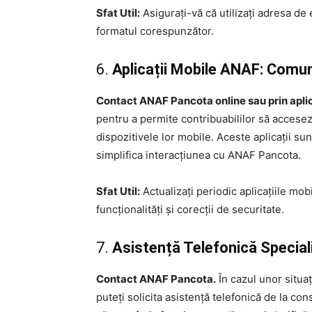
Sfat Util:
Asigurați-vă că utilizați adresa de e
formatul corespunzător.
6.
Aplicații Mobile ANAF: Comu
Contact ANAF Pancota online sau prin aplic
pentru a permite contribuabililor să acceseze
dispozitivele lor mobile. Aceste aplicații su
simplifica interacțiunea cu ANAF Pancota.
Sfat Util:
Actualizați periodic aplicațiile mo
funcționalități și corecții de securitate.
7.
Asistență Telefonică Special
Contact ANAF Pancota.
În cazul unor situaț
puteți solicita asistență telefonică de la cons