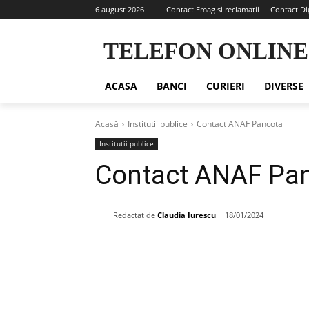
6 august 2026
Contact Emag si reclamatii
Contact Di
TELEFON ONLINE
ACASA
BANCI
CURIERI
DIVERSE
Acasă
Institutii publice
Contact ANAF Pancota
Institutii publice
Contact ANAF Pa
Redactat de
Claudia Iurescu
18/01/2024
Share