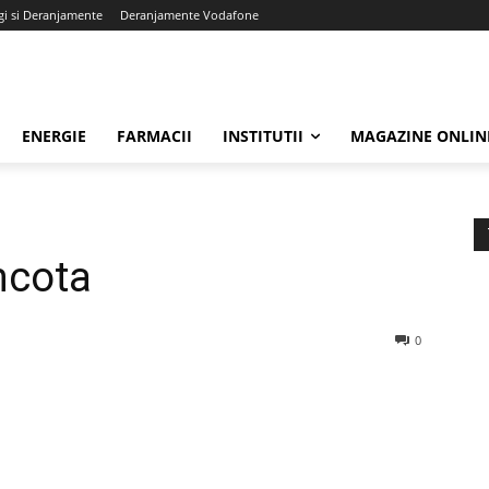
gi si Deranjamente
Deranjamente Vodafone
ENERGIE
FARMACII
INSTITUTII
MAGAZINE ONLIN
ncota
0