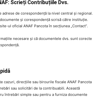
: Scrieți Contribuțiile Dvs.
 adrese de corespondență la nivel central și regional.
e documente și corespondență scrisă către instituție.
site-ul oficial ANAF Pancota în secțiunea „Contact”.
ormațiile necesare și că documentele dvs. sunt corecte
respondență.
apidă
e cazuri, direcțiile sau birourile fiscale ANAF Pancota
ebări sau solicitări de la contribuabili. Această
tru întrebări simple sau pentru a furniza documente