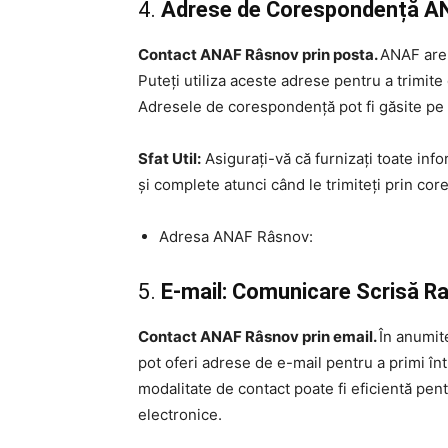
4.
Adrese de Corespondență ANAF
Contact ANAF Râsnov prin posta.
ANAF are 
Puteți utiliza aceste adrese pentru a trimit
Adresele de corespondență pot fi găsite pe 
Sfat Util:
Asigurați-vă că furnizați toate inf
și complete atunci când le trimiteți prin co
Adresa ANAF Râsnov:
5.
E-mail: Comunicare Scrisă R
Contact ANAF Râsnov prin email.
În anumite
pot oferi adrese de e-mail pentru a primi într
modalitate de contact poate fi eficientă pen
electronice.