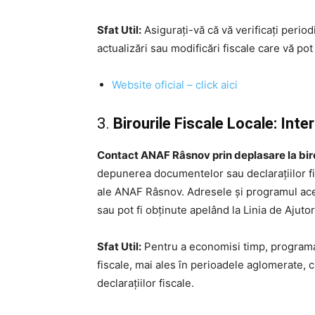
Sfat Util:
Asigurați-vă că vă verificați periodi
actualizări sau modificări fiscale care vă pot
Website oficial – click aici
3.
Birourile Fiscale Locale: Int
Contact ANAF Râsnov prin deplasare la biro
depunerea documentelor sau declarațiilor fisc
ale ANAF Râsnov. Adresele și programul aces
sau pot fi obținute apelând la Linia de Ajuto
Sfat Util:
Pentru a economisi timp, programar
fiscale, mai ales în perioadele aglomerate,
declarațiilor fiscale.