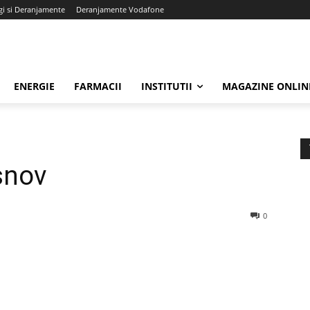
gi si Deranjamente
Deranjamente Vodafone
ENERGIE
FARMACII
INSTITUTII
MAGAZINE ONLIN
snov
0