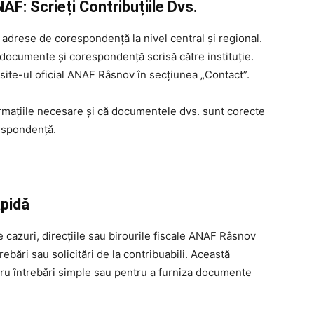
: Scrieți Contribuțiile Dvs.
adrese de corespondență la nivel central și regional.
e documente și corespondență scrisă către instituție.
site-ul oficial ANAF Râsnov în secțiunea „Contact”.
ormațiile necesare și că documentele dvs. sunt corecte
respondență.
apidă
 cazuri, direcțiile sau birourile fiscale ANAF Râsnov
ebări sau solicitări de la contribuabili. Această
tru întrebări simple sau pentru a furniza documente