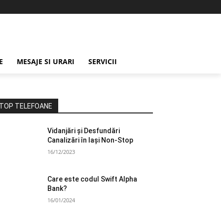
E
MESAJE SI URARI
SERVICII
TOP TELEFOANE
Vidanjări și Desfundări
Canalizări în Iași Non-Stop
16/12/2023
Care este codul Swift Alpha
Bank?
16/01/2024