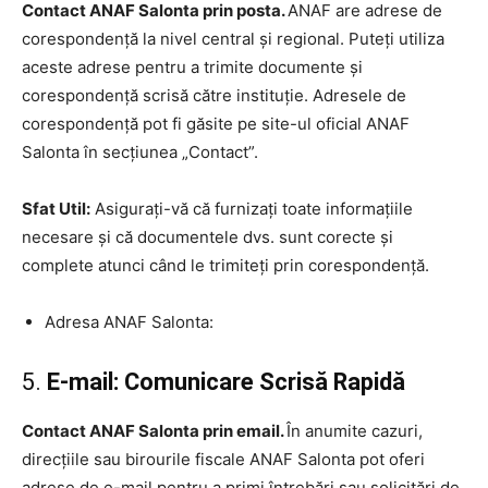
Contact ANAF Salonta prin posta.
ANAF are adrese de
corespondență la nivel central și regional. Puteți utiliza
aceste adrese pentru a trimite documente și
corespondență scrisă către instituție. Adresele de
corespondență pot fi găsite pe site-ul oficial ANAF
Salonta în secțiunea „Contact”.
Sfat Util:
Asigurați-vă că furnizați toate informațiile
necesare și că documentele dvs. sunt corecte și
complete atunci când le trimiteți prin corespondență.
Adresa ANAF Salonta:
5.
E-mail: Comunicare Scrisă Rapidă
Contact ANAF Salonta prin email.
În anumite cazuri,
direcțiile sau birourile fiscale ANAF Salonta pot oferi
adrese de e-mail pentru a primi întrebări sau solicitări de