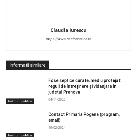
Claudia Iurescu
https://www.telefononline.ro
Informatii similare
Fose septice curate, mediu protejat:
reguli de întreținere și vidanjare în
județul Prahova
04/11/2025
Institutii publice
Contact Primaria Pogana (program,
email)
19/02/2024
Institutii publice