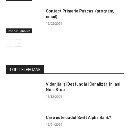
Contact Primaria Puscasi (program,
email)
19/02/2024
Institutii publice
TOP TELEFOANE
Vidanjări și Desfundări Canalizări în Iași
Non-Stop
16/12/2023
Care este codul Swift Alpha Bank?
16/01/2024