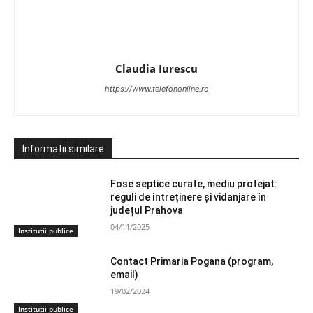
Claudia Iurescu
https://www.telefononline.ro
Informatii similare
Fose septice curate, mediu protejat:
reguli de întreținere și vidanjare în
județul Prahova
04/11/2025
Institutii publice
Contact Primaria Pogana (program,
email)
19/02/2024
Institutii publice