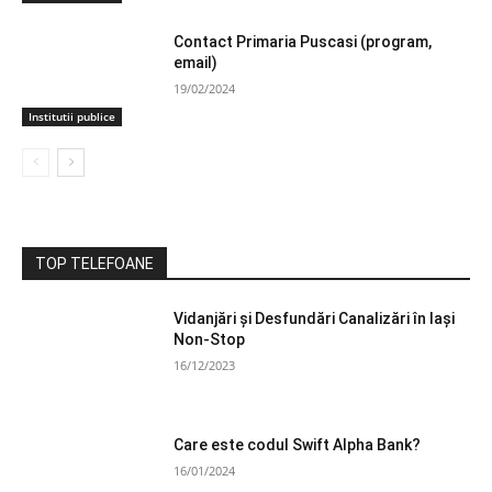
Contact Primaria Puscasi (program,
email)
19/02/2024
Institutii publice
TOP TELEFOANE
Vidanjări și Desfundări Canalizări în Iași
Non-Stop
16/12/2023
Care este codul Swift Alpha Bank?
16/01/2024