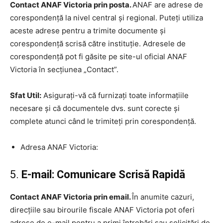
Contact ANAF Victoria prin posta.
ANAF are adrese de
corespondență la nivel central și regional. Puteți utiliza
aceste adrese pentru a trimite documente și
corespondență scrisă către instituție. Adresele de
corespondență pot fi găsite pe site-ul oficial ANAF
Victoria în secțiunea „Contact”.
Sfat Util:
Asigurați-vă că furnizați toate informațiile
necesare și că documentele dvs. sunt corecte și
complete atunci când le trimiteți prin corespondență.
Adresa ANAF Victoria:
5.
E-mail: Comunicare Scrisă Rapidă
Contact ANAF Victoria prin email.
În anumite cazuri,
direcțiile sau birourile fiscale ANAF Victoria pot oferi
adrese de e-mail pentru a primi întrebări sau solicitări de