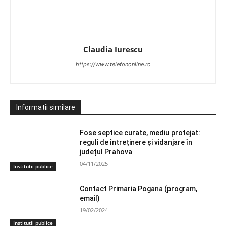
Claudia Iurescu
https://www.telefononline.ro
Informatii similare
Fose septice curate, mediu protejat:
reguli de întreținere și vidanjare în
județul Prahova
04/11/2025
Institutii publice
Contact Primaria Pogana (program,
email)
19/02/2024
Institutii publice