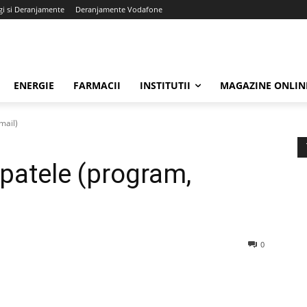
gi si Deranjamente
Deranjamente Vodafone
ENERGIE
FARMACII
INSTITUTII
MAGAZINE ONLIN
mail)
Ipatele (program,
0