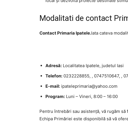
local și dezvoltă proiecte destinate stimul
Modalitati de contact Prim
Contact Primaria Ipatele.
Iata cateva modalit
Adresă:
Localitatea Ipatele, judetul Iasi
Telefon:
0232228855, , 0747510647, , 
E-mail:
ipateleprimaria@yahoo.com
Program:
Luni – Vineri, 8:00 – 16:00
Pentru întrebări sau asistență, vă rugăm să f
Echipa Primăriei este disponibilă să vă ofer