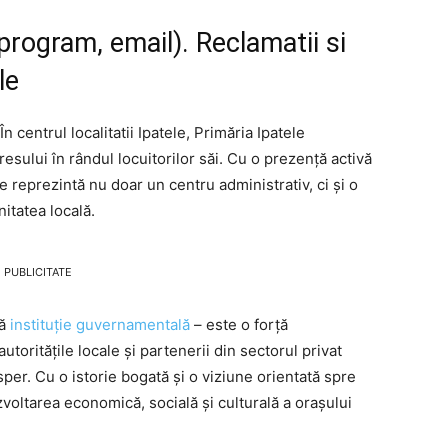
program, email). Reclamatii si
le
În centrul localitatii Ipatele, Primăria Ipatele
gresului în rândul locuitorilor săi. Cu o prezență activă
ție reprezintă nu doar un centru administrativ, ci și o
itatea locală.
PUBLICITATE
lă
instituție guvernamentală
– este o forță
toritățile locale și partenerii din sectorul privat
per. Cu o istorie bogată și o viziune orientată spre
ezvoltarea economică, socială și culturală a orașului