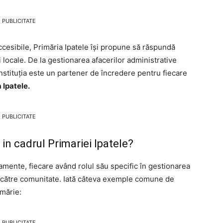
PUBLICITATE
accesibile, Primăria Ipatele își propune să răspundă
ii locale. De la gestionarea afacerilor administrative
instituția este un partener de încredere pentru fiecare
 Ipatele.
PUBLICITATE
n cadrul Primariei Ipatele?
amente, fiecare având rolul său specific în gestionarea
lor către comunitate. Iată câteva exemple comune de
imărie:
PUBLICITATE