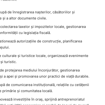
pă de înregistrarea nașterilor, căsătoriilor și
e și a altor documente civile.
olectarea taxelor și impozitelor locale, gestionarea
nformității cu legislația fiscală.
tionează autorizațiile de construcție, planificarea
așului.
e culturale și turistice locale, organizează evenimente
și turistic.
e protejarea mediului înconjurător, gestionarea
 și a apei și promovarea unor practici de viață durabile.
ă de comunicarea instituțională, relațiile cu cetățenii
re primărie și comunitatea locală.
vează investițiile în oraș, sprijină antreprenoriatul