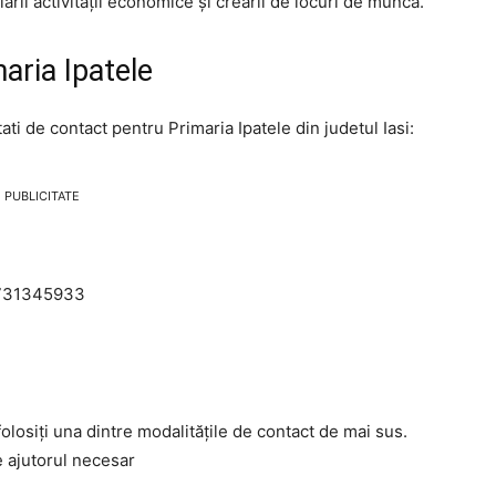
ării activității economice și creării de locuri de muncă.
aria Ipatele
ati de contact pentru Primaria Ipatele din judetul Iasi:
PUBLICITATE
0731345933
olosiți una dintre modalitățile de contact de mai sus.
e ajutorul necesar