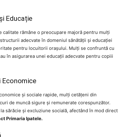
și Educație
de calitate rămâne o preocupare majoră pentru mulți
structurii adecvate în domeniul sănătății și educației
itate pentru locuitorii orașului. Mulți se confruntă cu
 sau în asigurarea unei educații adecvate pentru copiii
ți Economice
conomice și sociale rapide, mulți cetățeni din
ocuri de muncă sigure și remunerate corespunzător.
a sărăcie și excluziune socială, afectând în mod direct
ct Primaria Ipatele.
ă