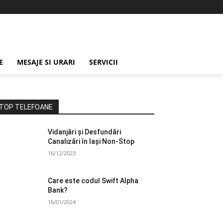
E
MESAJE SI URARI
SERVICII
TOP TELEFOANE
Vidanjări și Desfundări
Canalizări în Iași Non-Stop
16/12/2023
Care este codul Swift Alpha
Bank?
16/01/2024