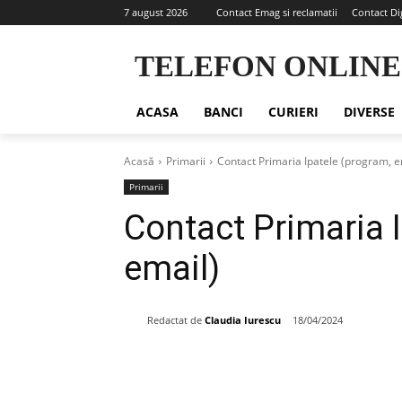
7 august 2026
Contact Emag si reclamatii
Contact Di
TELEFON ONLINE
ACASA
BANCI
CURIERI
DIVERSE
Acasă
Primarii
Contact Primaria Ipatele (program, e
Primarii
Contact Primaria 
email)
Redactat de
Claudia Iurescu
18/04/2024
Share