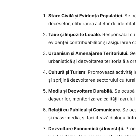
Stare Civilă și Evidența Populației.
Se ocu
deceselor, eliberarea actelor de identitat
Taxe și Impozite Locale.
Responsabil cu c
evidenței contribuabililor și asigurarea co
Urbanism și Amenajarea Teritoriului.
Ges
urbanistică și dezvoltarea teritorială a or
Cultură și Turism
: Promovează activitățil
și sprijină dezvoltarea sectorului cultural 
Mediu și Dezvoltare Durabilă.
Se ocupă d
deșeurilor, monitorizarea calității aerului
Relații cu Publicul și Comunicare.
Se ocup
și mass-media, și facilitează dialogul înt
Dezvoltare Economică și Investiții.
Promo