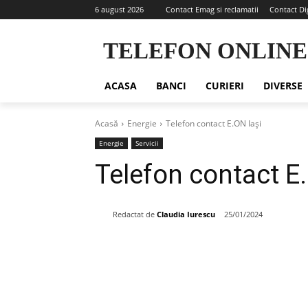
6 august 2026
Contact Emag si reclamatii
Contact Di
TELEFON ONLINE
ACASA
BANCI
CURIERI
DIVERSE
Acasă
Energie
Telefon contact E.ON Iași
Energie
Servicii
Telefon contact E
Redactat de
Claudia Iurescu
25/01/2024
Share