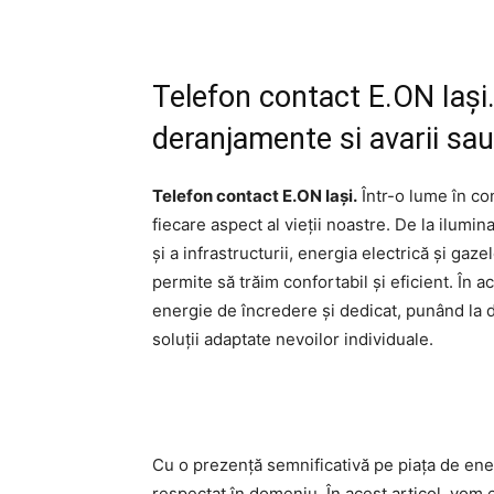
Telefon contact E.ON Iași
deranjamente si avarii sa
Telefon contact E.ON Iași.
Într-o lume în co
fiecare aspect al vieții noastre. De la ilumin
și a infrastructurii, energia electrică și ga
permite să trăim confortabil și eficient. În a
energie de încredere și dedicat, punând la dis
soluții adaptate nevoilor individuale.
Cu o prezență semnificativă pe piața de ene
respectat în domeniu. În acest articol, vom 