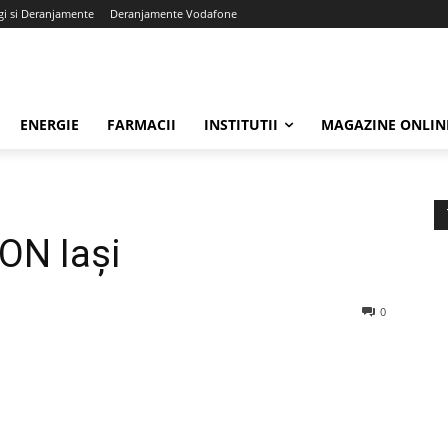
gi si Deranjamente
Deranjamente Vodafone
ENERGIE
FARMACII
INSTITUTII
MAGAZINE ONLIN
.ON Iași
0