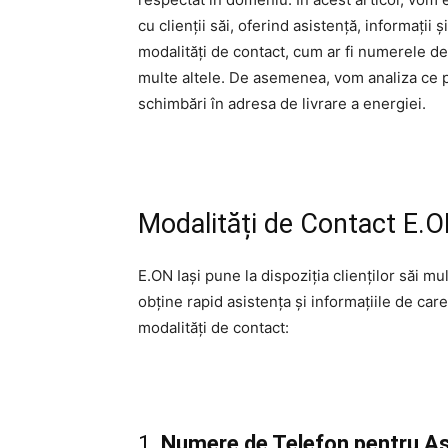
cu clienții săi, oferind asistență, informații
modalități de contact, cum ar fi numerele de 
multe altele. De asemenea, vom analiza ce poț
schimbări în adresa de livrare a energiei.
Modalități de Contact E.O
E.ON Iași pune la dispoziția clienților săi mu
obține rapid asistența și informațiile de car
modalități de contact:
1.
Numere de Telefon pentru As