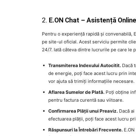
2.
E.ON Chat – Asistență Onlin
Pentru o experiență rapidă și convenabilă, E
pe site-ul oficial. Acest serviciu permite cli
24/7. Iată câteva dintre lucrurile pe care le 
Transmiterea Indexului Autocitit.
Dacă tr
de energie, poți face acest lucru prin int
vor ajuta să trimiți informațiile necesare.
Aflarea Sumelor de Plată.
Poți obține in
pentru factura curentă sau viitoare.
Confirmarea Plății unui Preaviz.
Dacă ai 
efectuarea plății, poți face acest lucru pr
Răspunsuri la Întrebări Frecvente.
E.ON C