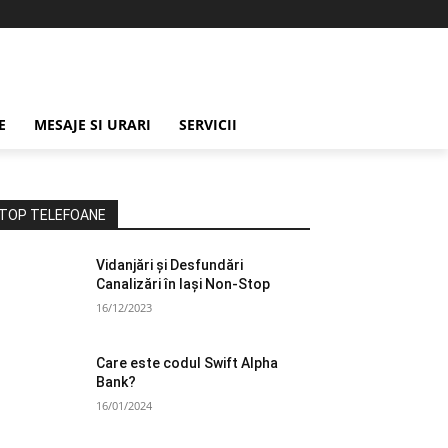
E
MESAJE SI URARI
SERVICII
TOP TELEFOANE
Vidanjări și Desfundări
Canalizări în Iași Non-Stop
16/12/2023
Care este codul Swift Alpha
Bank?
16/01/2024