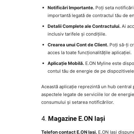
Notificări Importante.
Poți seta notificăr
importantă legată de contractul tău de e
Detalii Complete ale Contractului.
Ai acc
inclusiv tarifele și condițiile.
Crearea unui Cont de Client.
Poți să-ți c
acces la toate funcționalitățile aplicației.
Aplicație Mobilă.
E.ON Myline este disponi
contul tău de energie de pe dispozitivele
Această aplicație reprezintă un hub central 
aspectele legate de serviciile lor de energie
consumului și setarea notificărilor.
4.
Magazine E.ON Iași
Telefon contact E.ON Iași.
E.ON Iași dispune