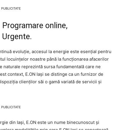
PUBLICITATE
. Programare online,
u Urgente.
ntinuă evoluție, accesul la energie este esențial pentru
atul locuințelor noastre până la funcționarea afacerilor
zele naturale reprezintă sursa fundamentală care ne
cest context, E.ON Iași se distinge ca un furnizor de
poziția clienților săi o gamă variată de servicii și
PUBLICITATE
rgie din Iași, E.ON este un nume binecunoscut și
explora modalitățile prin care E.ON Iași se conectează