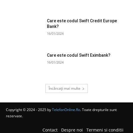
Care este codul Swift Credit Europe
Bank?
16/01/2024
Care este codul Swift Eximbank?
16/01/2024
Încărcați mai multe
Copyright © 2024 - 2025 by
TelefonOnline.Ro
. Toate drepturile sunt
rezervate.
Contact
Despre noi
Termeni si conditii