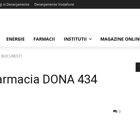
gi si Deranjamente
Deranjamente Vodafone
ENERGIE
FARMACII
INSTITUTII
MAGAZINE ONLIN
4 BUCURESTI
Farmacia DONA 434
0