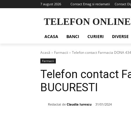
7 august 2026
Contact Emag si reclamatii
Contact Di
TELEFON ONLINE
ACASA
BANCI
CURIERI
DIVERSE
Acasă
Farmacii
Telefon contact Farmacia DONA 43
Farmacii
Telefon contact 
BUCURESTI
Redactat de
Claudia Iurescu
31/01/2024
Share