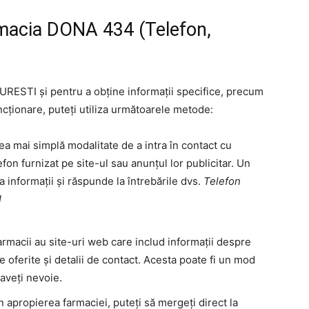
rmacia DONA 434 (Telefon,
ESTI și pentru a obține informații specifice, precum
cționare, puteți utiliza următoarele metode:
a mai simplă modalitate de a intra în contact cu
fon furnizat pe site-ul sau anunțul lor publicitar. Un
 informații și răspunde la întrebările dvs.
Telefon
I
armacii au site-uri web care includ informații despre
ile oferite și detalii de contact. Acesta poate fi un mod
 aveți nevoie.
n apropierea farmaciei, puteți să mergeți direct la