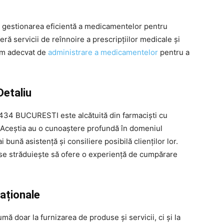
gestionarea eficientă a medicamentelor pentru
ră servicii de reînnoire a prescripțiilor medicale și
ram adecvat de
administrare a medicamentelor
pentru a
Detaliu
434 BUCURESTI este alcătuită din farmaciști cu
t. Aceștia au o cunoaștere profundă în domeniul
 bună asistență și consiliere posibilă clienților lor.
a se străduiește să ofere o experiență de cumpărare
caționale
oar la furnizarea de produse și servicii, ci și la