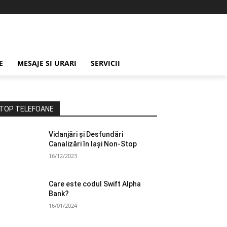
E
MESAJE SI URARI
SERVICII
TOP TELEFOANE
Vidanjări și Desfundări
Canalizări în Iași Non-Stop
16/12/2023
Care este codul Swift Alpha
Bank?
16/01/2024