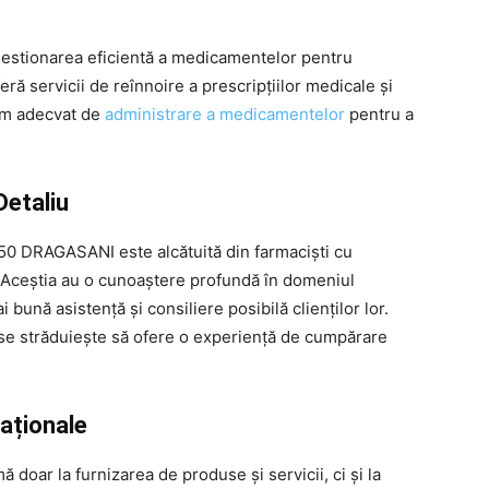
stionarea eficientă a medicamentelor pentru
ră servicii de reînnoire a prescripțiilor medicale și
ram adecvat de
administrare a medicamentelor
pentru a
Detaliu
50 DRAGASANI este alcătuită din farmaciști cu
t. Aceștia au o cunoaștere profundă în domeniul
 bună asistență și consiliere posibilă clienților lor.
a se străduiește să ofere o experiență de cumpărare
caționale
ar la furnizarea de produse și servicii, ci și la