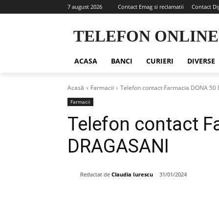
7 august 2026
Contact Emag si reclamatii
Contact Di
TELEFON ONLINE
ACASA
BANCI
CURIERI
DIVERSE
Acasă
Farmacii
Telefon contact Farmacia DONA 5
Farmacii
Telefon contact 
DRAGASANI
Redactat de
Claudia Iurescu
31/01/2024
Share