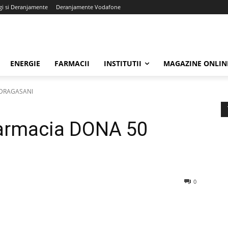
gi si Deranjamente
Deranjamente Vodafone
ENERGIE
FARMACII
INSTITUTII
MAGAZINE ONLIN
0 DRAGASANI
Farmacia DONA 50
0