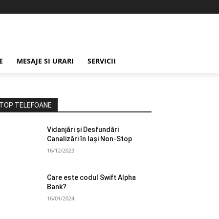
E
MESAJE SI URARI
SERVICII
TOP TELEFOANE
Vidanjări și Desfundări
Canalizări în Iași Non-Stop
16/12/2023
Care este codul Swift Alpha
Bank?
16/01/2024