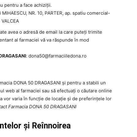
u pentru a face achiziții.
 MIHAESCU, NR. 10, PARTER, ap. spatiu comercial-
, VALCEA
avea o adresă de email la care puteți trimite
ezentant al farmaciei vă va răspunde în mod
0 DRAGASANI
:
dona50@farmaciiledona.ro
armacia DONA 50 DRAGASANI și pentru a stabili un
-ul web al farmaciei sau să efectuați o căutare online
a vor varia în funcție de locație și de preferințele lor
ntact Farmacia DONA 50 DRAGASANI
elor și Reînnoirea