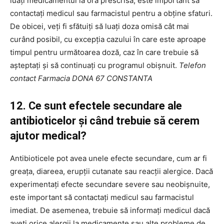
luați medicamentul la ora prescrisă, este important să
contactați medicul sau farmacistul pentru a obține sfaturi.
De obicei, veți fi sfătuiți să luați doza omisă cât mai
curând posibil, cu excepția cazului în care este aproape
timpul pentru următoarea doză, caz în care trebuie să
așteptați și să continuați cu programul obișnuit.
Telefon
contact Farmacia DONA 67 CONSTANTA
12. Ce sunt efectele secundare ale
antibioticelor și când trebuie să cerem
ajutor medical?
Antibioticele pot avea unele efecte secundare, cum ar fi
greața, diareea, erupții cutanate sau reacții alergice. Dacă
experimentați efecte secundare severe sau neobișnuite,
este important să contactați medicul sau farmacistul
imediat. De asemenea, trebuie să informați medicul dacă
aveți orice alergii la medicamente sau alte probleme de