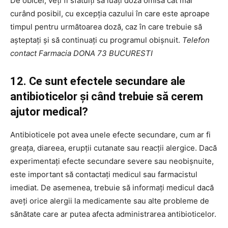
De obicei, veți fi sfătuiți să luați doza omisă cât mai
curând posibil, cu excepția cazului în care este aproape
timpul pentru următoarea doză, caz în care trebuie să
așteptați și să continuați cu programul obișnuit.
Telefon
contact Farmacia DONA 73 BUCURESTI
12. Ce sunt efectele secundare ale
antibioticelor și când trebuie să cerem
ajutor medical?
Antibioticele pot avea unele efecte secundare, cum ar fi
greața, diareea, erupții cutanate sau reacții alergice. Dacă
experimentați efecte secundare severe sau neobișnuite,
este important să contactați medicul sau farmacistul
imediat. De asemenea, trebuie să informați medicul dacă
aveți orice alergii la medicamente sau alte probleme de
sănătate care ar putea afecta administrarea antibioticelor.