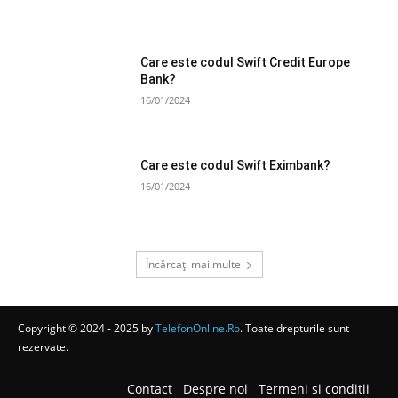
Care este codul Swift Credit Europe
Bank?
16/01/2024
Care este codul Swift Eximbank?
16/01/2024
Încărcați mai multe
Copyright © 2024 - 2025 by
TelefonOnline.Ro
. Toate drepturile sunt
rezervate.
Contact
Despre noi
Termeni si conditii