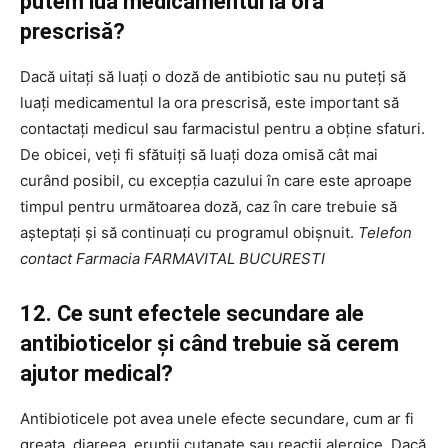
putem lua medicamentul la ora
prescrisă?
Dacă uitați să luați o doză de antibiotic sau nu puteți să
luați medicamentul la ora prescrisă, este important să
contactați medicul sau farmacistul pentru a obține sfaturi.
De obicei, veți fi sfătuiți să luați doza omisă cât mai
curând posibil, cu excepția cazului în care este aproape
timpul pentru următoarea doză, caz în care trebuie să
așteptați și să continuați cu programul obișnuit.
Telefon
contact Farmacia FARMAVITAL BUCURESTI
12. Ce sunt efectele secundare ale
antibioticelor și când trebuie să cerem
ajutor medical?
Antibioticele pot avea unele efecte secundare, cum ar fi
greața, diareea, erupții cutanate sau reacții alergice. Dacă