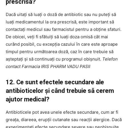
prescrisă?
Dacă uitați să luați o doză de antibiotic sau nu puteți să
luați medicamentul la ora prescrisă, este important să
contactați medicul sau farmacistul pentru a obține sfaturi.
De obicei, veți fi sfătuiți să luați doza omisă cât mai
curând posibil, cu excepția cazului în care este aproape
timpul pentru următoarea doză, caz în care trebuie să
așteptați și să continuați cu programul obișnuit.
Telefon
contact Farmacia IRIS PHARM VADU PASII
12. Ce sunt efectele secundare ale
antibioticelor și când trebuie să cerem
ajutor medical?
Antibioticele pot avea unele efecte secundare, cum ar fi
greața, diareea, erupții cutanate sau reacții alergice. Dacă
experimentați efecte secundare severe sau neobișnuite,