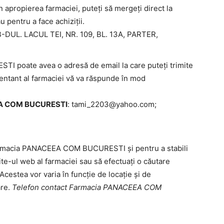
n apropierea farmaciei, puteți să mergeți direct la
u pentru a face achiziții.
-DUL. LACUL TEI, NR. 109, BL. 13A, PARTER,
poate avea o adresă de email la care puteți trimite
ezentant al farmaciei vă va răspunde în mod
EA COM BUCURESTI
:
tami_2203@yahoo.com
;
Farmacia PANACEEA COM BUCURESTI și pentru a stabili
ite-ul web al farmaciei sau să efectuați o căutare
 Acestea vor varia în funcție de locație și de
are.
Telefon contact Farmacia PANACEEA COM