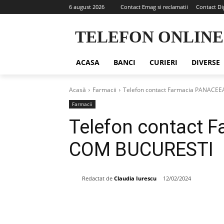
6 august 2026
Contact Emag si reclamatii
Contact Di
TELEFON ONLINE
ACASA
BANCI
CURIERI
DIVERSE
Acasă
Farmacii
Telefon contact Farmacia PANACE
Farmacii
Telefon contact 
COM BUCURESTI
Redactat de
Claudia Iurescu
12/02/2024
Share