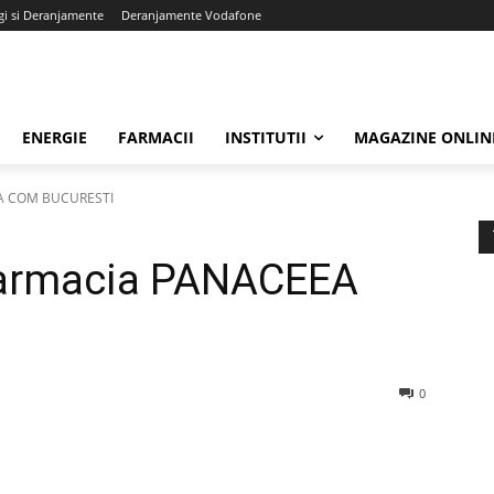
gi si Deranjamente
Deranjamente Vodafone
ENERGIE
FARMACII
INSTITUTII
MAGAZINE ONLIN
EA COM BUCURESTI
Farmacia PANACEEA
0