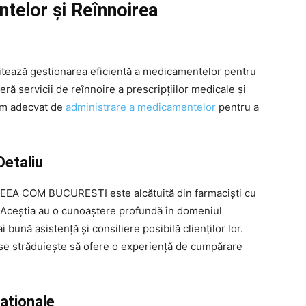
elor și Reînnoirea
ază gestionarea eficientă a medicamentelor pentru
ră servicii de reînnoire a prescripțiilor medicale și
ram adecvat de
administrare a medicamentelor
pentru a
Detaliu
CEEA COM BUCURESTI este alcătuită din farmaciști cu
t. Aceștia au o cunoaștere profundă în domeniul
 bună asistență și consiliere posibilă clienților lor.
a se străduiește să ofere o experiență de cumpărare
caționale