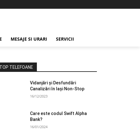
E
MESAJE SI URARI
SERVICII
TOP TELEFOANE
Vidanjări și Desfundări
Canalizări în Iași Non-Stop
16/12/2023
Care este codul Swift Alpha
Bank?
16/01/2024