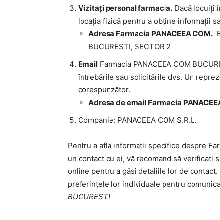
Vizitați personal farmacia.
Dacă locuiți î
locația fizică pentru a obține informații sa
Adresa Farmacia PANACEEA COM.
B
BUCURESTI, SECTOR 2
Email
Farmacia PANACEEA COM BUCURESTI 
întrebările sau solicitările dvs. Un repr
corespunzător.
Adresa de email Farmacia PANACE
Companie: PANACEEA COM S.R.L.
Pentru a afla informații specifice despre 
un contact cu ei, vă recomand să verificați s
online pentru a găsi detaliile lor de contact.
preferințele lor individuale pentru comunic
BUCURESTI