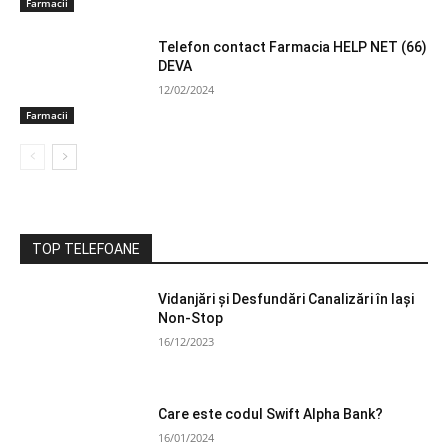
Farmacii
Telefon contact Farmacia HELP NET (66)
DEVA
12/02/2024
Farmacii
TOP TELEFOANE
Vidanjări și Desfundări Canalizări în Iași
Non-Stop
16/12/2023
Care este codul Swift Alpha Bank?
16/01/2024