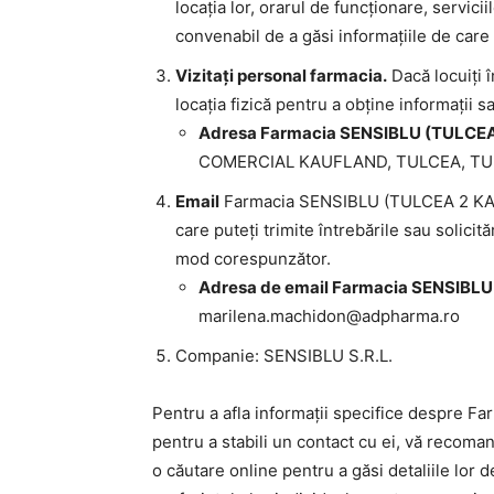
locația lor, orarul de funcționare, servici
convenabil de a găsi informațiile de care
Vizitați personal farmacia.
Dacă locuiți î
locația fizică pentru a obține informații sa
Adresa Farmacia SENSIBLU (TULCE
COMERCIAL KAUFLAND, TULCEA, T
Email
Farmacia SENSIBLU (TULCEA 2 KAU
care puteți trimite întrebările sau solici
mod corespunzător.
Adresa de email Farmacia SENSIB
marilena.machidon@adpharma.ro
Companie: SENSIBLU S.R.L.
Pentru a afla informații specifice despr
pentru a stabili un contact cu ei, vă recoman
o căutare online pentru a găsi detaliile lor d