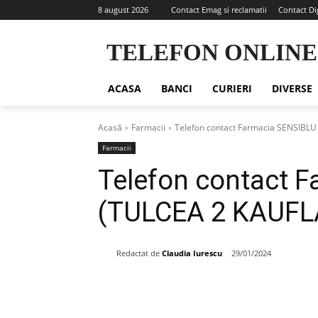
8 august 2026
Contact Emag si reclamatii
Contact Di
TELEFON ONLINE
ACASA
BANCI
CURIERI
DIVERSE
Acasă
Farmacii
Telefon contact Farmacia SENSIB
Farmacii
Telefon contact 
(TULCEA 2 KAUF
Redactat de
Claudia Iurescu
29/01/2024
Share