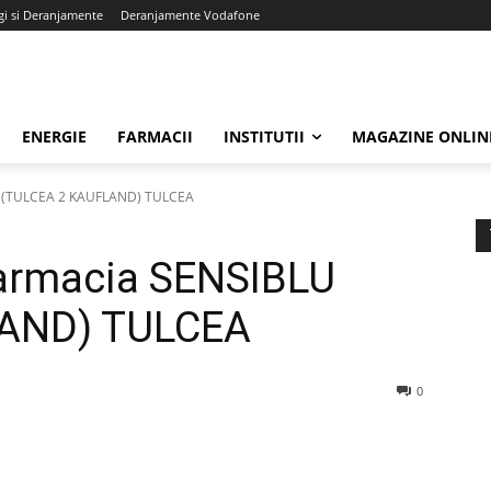
gi si Deranjamente
Deranjamente Vodafone
ENERGIE
FARMACII
INSTITUTII
MAGAZINE ONLIN
LU (TULCEA 2 KAUFLAND) TULCEA
Farmacia SENSIBLU
LAND) TULCEA
0