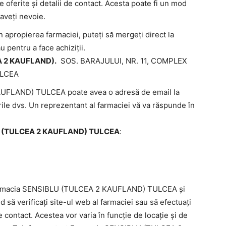
ile oferite și detalii de contact. Acesta poate fi un mod
 aveți nevoie.
n apropierea farmaciei, puteți să mergeți direct la
u pentru a face achiziții.
A 2 KAUFLAND).
SOS. BARAJULUI, NR. 11, COMPLEX
ULCEA
FLAND) TULCEA poate avea o adresă de email la
tările dvs. Un reprezentant al farmaciei vă va răspunde în
LU (TULCEA 2 KAUFLAND) TULCEA
:
e Farmacia SENSIBLU (TULCEA 2 KAUFLAND) TULCEA și
d să verificați site-ul web al farmaciei sau să efectuați
e contact. Acestea vor varia în funcție de locație și de