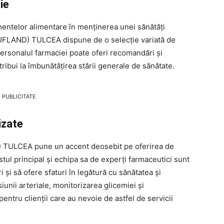
ie
imentelor alimentare în menținerea unei sănătăți
FLAND) TULCEA dispune de o selecție variată de
Personalul farmaciei poate oferi recomandări și
ribui la îmbunătățirea stării generale de sănătate.
PUBLICITATE
izate
ULCEA pune un accent deosebit pe oferirea de
istul principal și echipa sa de experți farmaceutici sunt
 și să ofere sfaturi în legătură cu sănătatea și
unii arteriale, monitorizarea glicemiei și
entru clienții care au nevoie de astfel de servicii