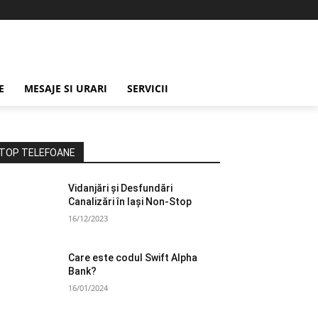
E
MESAJE SI URARI
SERVICII
TOP TELEFOANE
Vidanjări și Desfundări
Canalizări în Iași Non-Stop
16/12/2023
Care este codul Swift Alpha
Bank?
16/01/2024