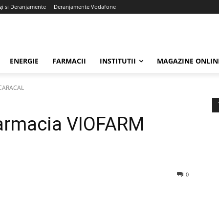
gi si Deranjamente
Deranjamente Vodafone
ENERGIE
FARMACII
INSTITUTII
MAGAZINE ONLIN
 CARACAL
Farmacia VIOFARM
0