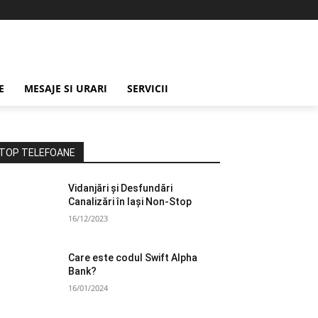
E
MESAJE SI URARI
SERVICII
TOP TELEFOANE
Vidanjări și Desfundări
Canalizări în Iași Non-Stop
16/12/2023
Care este codul Swift Alpha
Bank?
16/01/2024