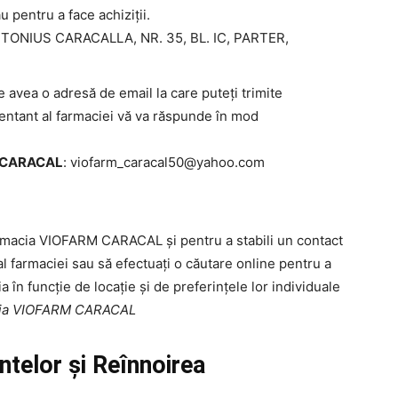
u pentru a face achiziții.
ONIUS CARACALLA, NR. 35, BL. IC, PARTER,
ea o adresă de email la care puteți trimite
ezentant al farmaciei vă va răspunde în mod
M CARACAL
:
viofarm_caracal50@yahoo.com
armacia VIOFARM CARACAL și pentru a stabili un contact
al farmaciei sau să efectuați o căutare online pentru a
ia în funcție de locație și de preferințele lor individuale
acia VIOFARM CARACAL
elor și Reînnoirea