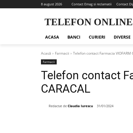
8 august 2026
Contact Emag si reclamatii
Contact Di
TELEFON ONLINE
ACASA
BANCI
CURIERI
DIVERSE
Acasă
Farmacii
Telefon contact Farmacia VIOFARM
Farmacii
Telefon contact 
CARACAL
Redactat de
Claudia Iurescu
31/01/2024
Share