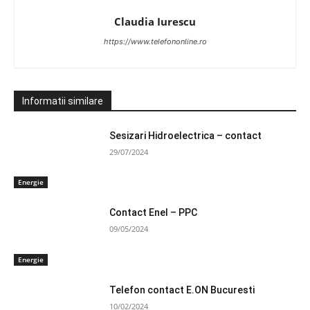
Claudia Iurescu
https://www.telefononline.ro
Informatii similare
Sesizari Hidroelectrica – contact
29/07/2024
Energie
Contact Enel – PPC
09/05/2024
Energie
Telefon contact E.ON Bucuresti
10/02/2024