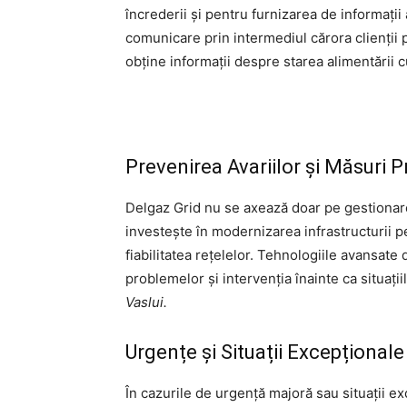
încrederii și pentru furnizarea de informații
comunicare prin intermediul cărora clienții p
obține informații despre starea alimentării c
Prevenirea Avariilor și Măsuri 
Delgaz Grid nu se axează doar pe gestionare
investește în modernizarea infrastructurii pe
fiabilitatea rețelelor. Tehnologiile avansat
problemelor și intervenția înainte ca situații
Vaslui.
Urgențe și Situații Excepționale
În cazurile de urgență majoră sau situații e