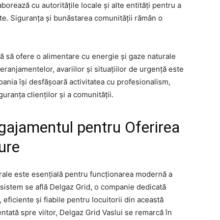
orează cu autoritățile locale și alte entități pentru a
te. Siguranța și bunăstarea comunității rămân o
ă să ofere o alimentare cu energie și gaze naturale
deranjamentelor, avariilor și situațiilor de urgență este
pania își desfășoară activitatea cu profesionalism,
uranța clienților și a comunității.
gajamentul pentru Oferirea
ure
urale este esențială pentru funcționarea modernă a
cosistem se află Delgaz Grid, o companie dedicată
 eficiente și fiabile pentru locuitorii din această
entată spre viitor, Delgaz Grid Vaslui se remarcă în