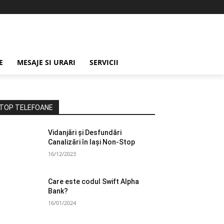
E
MESAJE SI URARI
SERVICII
TOP TELEFOANE
Vidanjări și Desfundări
Canalizări în Iași Non-Stop
16/12/2023
Care este codul Swift Alpha
Bank?
16/01/2024