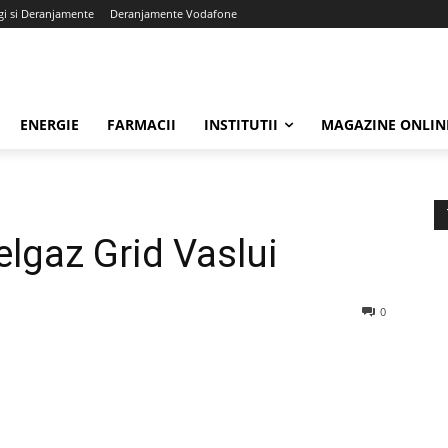
gi si Deranjamente
Deranjamente Vodafone
ENERGIE
FARMACII
INSTITUTII
MAGAZINE ONLIN
elgaz Grid Vaslui
0