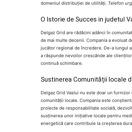
domeniul distribuției de utilități.
Telefon urg
O Istorie de Succes in judetul V
Delgaz Grid are rădăcini adânci în comunitate
de mai multe decenii. Compania a evoluat de 
jucător regional de încredere. De-a lungul an
a răspunde nevoilor crescânde ale clienților
continuă schimbare.
Sustinerea Comunității locale d
Delgaz Grid Vaslui nu este doar un furnizor de
comunității locale. Compania este conștientă
proiecte de responsabilitate socială, dezvo
susținerea unor inițiative locale pentru medi
energetică care contribuie la creșterea durab