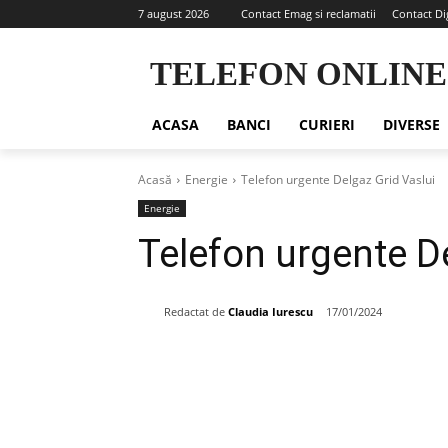
7 august 2026
Contact Emag si reclamatii
Contact Di
TELEFON ONLINE
ACASA
BANCI
CURIERI
DIVERSE
Acasă
Energie
Telefon urgente Delgaz Grid Vaslui
Energie
Telefon urgente D
Redactat de
Claudia Iurescu
17/01/2024
Share