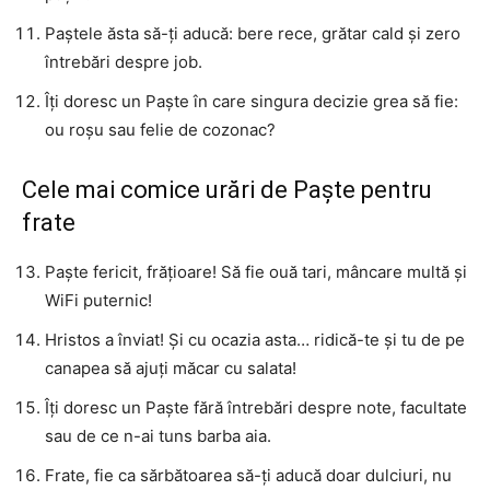
Paștele ăsta să-ți aducă: bere rece, grătar cald și zero
întrebări despre job.
Îți doresc un Paște în care singura decizie grea să fie:
ou roșu sau felie de cozonac?
Cele mai comice urări de Paște pentru
frate
Paște fericit, frățioare! Să fie ouă tari, mâncare multă și
WiFi puternic!
Hristos a înviat! Și cu ocazia asta… ridică-te și tu de pe
canapea să ajuți măcar cu salata!
Îți doresc un Paște fără întrebări despre note, facultate
sau de ce n-ai tuns barba aia.
Frate, fie ca sărbătoarea să-ți aducă doar dulciuri, nu