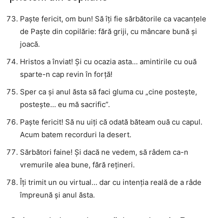
Paște fericit, om bun! Să îți fie sărbătorile ca vacanțele
de Paște din copilărie: fără griji, cu mâncare bună și
joacă.
Hristos a înviat! Și cu ocazia asta… amintirile cu ouă
sparte-n cap revin în forță!
Sper ca și anul ăsta să faci gluma cu „cine postește,
postește… eu mă sacrific”.
Paște fericit! Să nu uiți că odată băteam ouă cu capul.
Acum batem recorduri la desert.
Sărbători faine! Și dacă ne vedem, să râdem ca-n
vremurile alea bune, fără rețineri.
Îți trimit un ou virtual… dar cu intenția reală de a râde
împreună și anul ăsta.