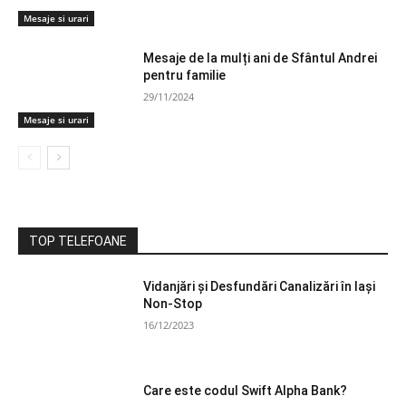
Mesaje si urari
Mesaje de la mulți ani de Sfântul Andrei
pentru familie
29/11/2024
Mesaje si urari
TOP TELEFOANE
Vidanjări și Desfundări Canalizări în Iași
Non-Stop
16/12/2023
Care este codul Swift Alpha Bank?