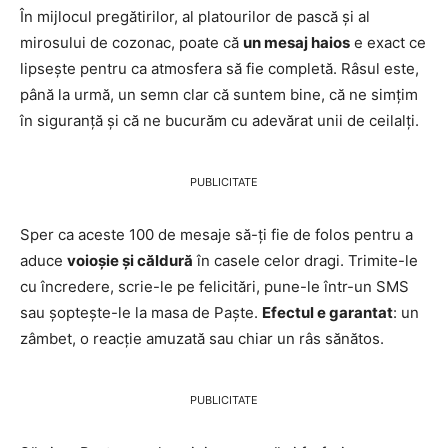
În mijlocul pregătirilor, al platourilor de pască și al
mirosului de cozonac, poate că
un mesaj haios
e exact ce
lipsește pentru ca atmosfera să fie completă. Râsul este,
până la urmă, un semn clar că suntem bine, că ne simțim
în siguranță și că ne bucurăm cu adevărat unii de ceilalți.
PUBLICITATE
Sper ca aceste 100 de mesaje să-ți fie de folos pentru a
aduce
voioșie și căldură
în casele celor dragi. Trimite-le
cu încredere, scrie-le pe felicitări, pune-le într-un SMS
sau șoptește-le la masa de Paște.
Efectul e garantat
: un
zâmbet, o reacție amuzată sau chiar un râs sănătos.
PUBLICITATE