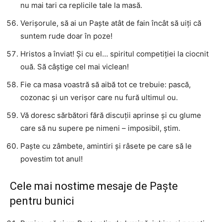
nu mai tari ca replicile tale la masă.
Verișorule, să ai un Paște atât de fain încât să uiți că
suntem rude doar în poze!
Hristos a înviat! Și cu el… spiritul competiției la ciocnit
ouă. Să câștige cel mai viclean!
Fie ca masa voastră să aibă tot ce trebuie: pască,
cozonac și un verișor care nu fură ultimul ou.
Vă doresc sărbători fără discuții aprinse și cu glume
care să nu supere pe nimeni – imposibil, știm.
Paște cu zâmbete, amintiri și râsete pe care să le
povestim tot anul!
Cele mai nostime mesaje de Paște
pentru bunici