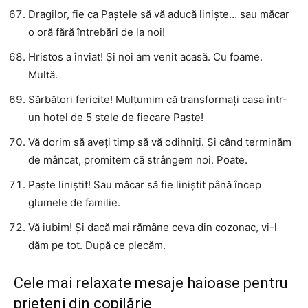
Dragilor, fie ca Paștele să vă aducă liniște… sau măcar
o oră fără întrebări de la noi!
Hristos a înviat! Și noi am venit acasă. Cu foame.
Multă.
Sărbători fericite! Mulțumim că transformați casa într-
un hotel de 5 stele de fiecare Paște!
Vă dorim să aveți timp să vă odihniți. Și când terminăm
de mâncat, promitem că strângem noi. Poate.
Paște liniștit! Sau măcar să fie liniștit până încep
glumele de familie.
Vă iubim! Și dacă mai rămâne ceva din cozonac, vi-l
dăm pe tot. După ce plecăm.
Cele mai relaxate mesaje haioase pentru
prieteni din copilărie