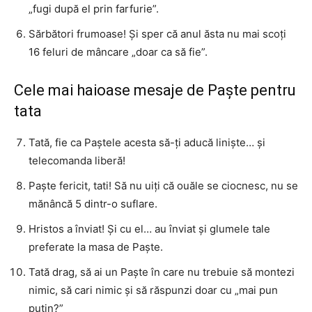
„fugi după el prin farfurie”.
Sărbători frumoase! Și sper că anul ăsta nu mai scoți
16 feluri de mâncare „doar ca să fie”.
Cele mai haioase mesaje de Paște pentru
tata
Tată, fie ca Paștele acesta să-ți aducă liniște… și
telecomanda liberă!
Paște fericit, tati! Să nu uiți că ouăle se ciocnesc, nu se
mănâncă 5 dintr-o suflare.
Hristos a înviat! Și cu el… au înviat și glumele tale
preferate la masa de Paște.
Tată drag, să ai un Paște în care nu trebuie să montezi
nimic, să cari nimic și să răspunzi doar cu „mai pun
puțin?”