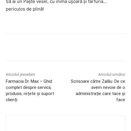
Să ai un Paște vesel, cu inima ușoară și farfuria…
periculos de plină!
Articolul precedent
Articolul următor
Farmacia Dr. Max – Ghid
Scrisoare către Zalău: De ce
complet despre servicii,
avem nevoie de o
produse, rețete și suport
administrație care tace și
clienți
face