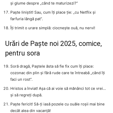
și glume despre „când te maturizezi?”
Paște liniștit! Sau, cum îți place ție: „cu Netflix și
farfuria lângă pat”.
Îți trimit o urare simplă: ciocnește ouă, nu nervi!
Urări de Paște noi 2025, comice,
pentru sora
Soră dragă, Paștele ăsta să fie fix cum îți place:
cozonac din plin și fără rude care te întreabă „când îți
faci un rost”.
Hristos a înviat! Așa că ai voie să mănânci tot ce vrei…
și să regreți după.
Paște fericit! Să-ți iasă pozele cu ouăle roșii mai bine
decât alea din vacanță!