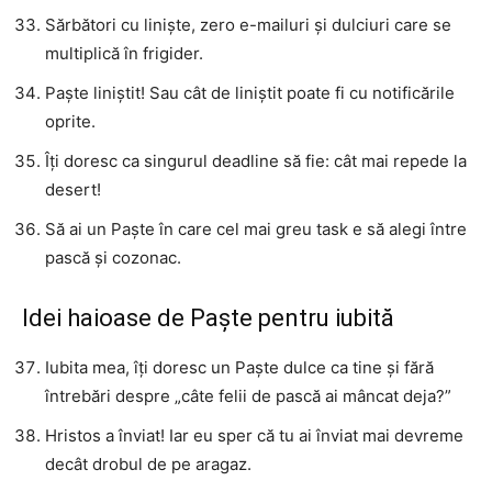
Sărbători cu liniște, zero e-mailuri și dulciuri care se
multiplică în frigider.
Paște liniștit! Sau cât de liniștit poate fi cu notificările
oprite.
Îți doresc ca singurul deadline să fie: cât mai repede la
desert!
Să ai un Paște în care cel mai greu task e să alegi între
pască și cozonac.
Idei haioase de Paște pentru iubită
Iubita mea, îți doresc un Paște dulce ca tine și fără
întrebări despre „câte felii de pască ai mâncat deja?”
Hristos a înviat! Iar eu sper că tu ai înviat mai devreme
decât drobul de pe aragaz.