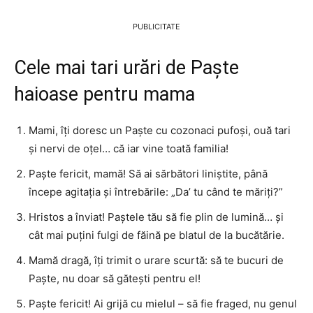
PUBLICITATE
Cele mai tari urări de Paște
haioase pentru mama
Mami, îți doresc un Paște cu cozonaci pufoși, ouă tari
și nervi de oțel… că iar vine toată familia!
Paște fericit, mamă! Să ai sărbători liniștite, până
începe agitația și întrebările: „Da’ tu când te măriți?”
Hristos a înviat! Paștele tău să fie plin de lumină… și
cât mai puțini fulgi de făină pe blatul de la bucătărie.
Mamă dragă, îți trimit o urare scurtă: să te bucuri de
Paște, nu doar să gătești pentru el!
Paște fericit! Ai grijă cu mielul – să fie fraged, nu genul