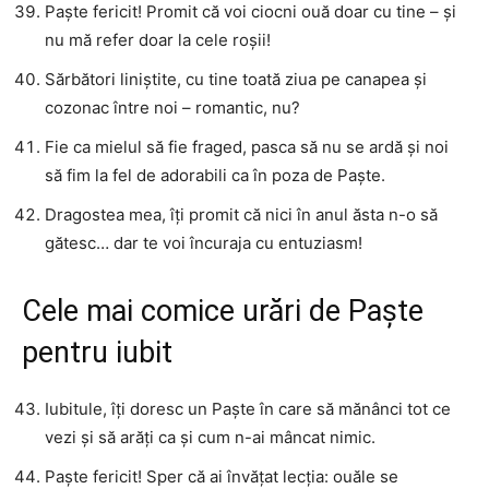
Paște fericit! Promit că voi ciocni ouă doar cu tine – și
nu mă refer doar la cele roșii!
Sărbători liniștite, cu tine toată ziua pe canapea și
cozonac între noi – romantic, nu?
Fie ca mielul să fie fraged, pasca să nu se ardă și noi
să fim la fel de adorabili ca în poza de Paște.
Dragostea mea, îți promit că nici în anul ăsta n-o să
gătesc… dar te voi încuraja cu entuziasm!
Cele mai comice urări de Paște
pentru iubit
Iubitule, îți doresc un Paște în care să mănânci tot ce
vezi și să arăți ca și cum n-ai mâncat nimic.
Paște fericit! Sper că ai învățat lecția: ouăle se