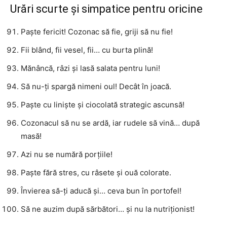
Urări scurte și simpatice pentru oricine
Paște fericit! Cozonac să fie, griji să nu fie!
Fii blând, fii vesel, fii… cu burta plină!
Mănâncă, râzi și lasă salata pentru luni!
Să nu-ți spargă nimeni oul! Decât în joacă.
Paște cu liniște și ciocolată strategic ascunsă!
Cozonacul să nu se ardă, iar rudele să vină… după
masă!
Azi nu se numără porțiile!
Paște fără stres, cu râsete și ouă colorate.
Învierea să-ți aducă și… ceva bun în portofel!
Să ne auzim după sărbători… și nu la nutriționist!