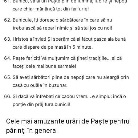
Bunico, să ai un Paște plin de lumină, iubire și nepoți
care chiar mănâncă tot din farfurie!
Bunicule, îți doresc o sărbătoare în care să nu
trebuiască să repari nimic și să stai jos cu noi!
Hristos a înviat! Și sperăm că ai făcut pasca aia bună
care dispare de pe masă în 5 minute.
Paște fericit! Vă mulțumim că țineți tradițiile… și că
faceți cele mai bune sarmale!
Să aveți sărbători pline de nepoți care nu aleargă prin
casă cu ouăle în buzunar.
Și dacă vă întrebați ce cadou vrem… e simplu: încă o
porție din prăjitura bunicii!
Cele mai amuzante urări de Paște pentru
părinți în general