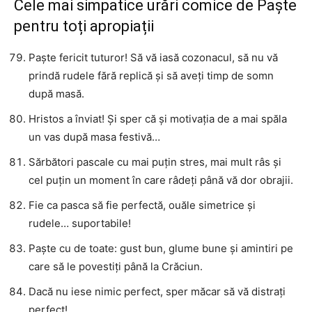
Cele mai simpatice urări comice de Paște
pentru toți apropiații
Paște fericit tuturor! Să vă iasă cozonacul, să nu vă
prindă rudele fără replică și să aveți timp de somn
după masă.
Hristos a înviat! Și sper că și motivația de a mai spăla
un vas după masa festivă…
Sărbători pascale cu mai puțin stres, mai mult râs și
cel puțin un moment în care râdeți până vă dor obrajii.
Fie ca pasca să fie perfectă, ouăle simetrice și
rudele… suportabile!
Paște cu de toate: gust bun, glume bune și amintiri pe
care să le povestiți până la Crăciun.
Dacă nu iese nimic perfect, sper măcar să vă distrați
perfect!