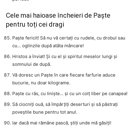
Cele mai haioase încheieri de Paște
pentru toți cei dragi
Paște fericit! Să nu vă certați cu rudele, cu drobul sau
cu… oglinzile după atâta mâncare!
Hristos a înviat! Și cu el și spiritul meselor lungi și
somnului de după.
Vă doresc un Paște în care fiecare farfurie aduce
bucurie, nu doar kilograme.
Paște cu râs, cu liniște… și cu un colț liber pe canapea!
Să ciocniți ouă, să împărțiți deserturi și să păstrați
poveștile bune pentru tot anul.
Iar dacă mai rămâne pască, știți unde mă găsiți!