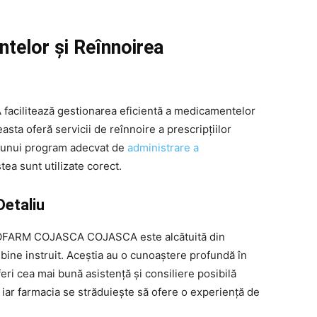
elor și Reînnoirea
litează gestionarea eficientă a medicamentelor
sta oferă servicii de reînnoire a prescripțiilor
rea unui program adecvat de
administrare a
ea sunt utilizate corect.
Detaliu
ONOFARM COJASCA COJASCA este alcătuită din
 bine instruit. Aceștia au o cunoaștere profundă în
eri cea mai bună asistență și consiliere posibilă
t, iar farmacia se străduiește să ofere o experiență de