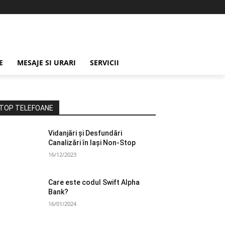
E
MESAJE SI URARI
SERVICII
TOP TELEFOANE
Vidanjări și Desfundări
Canalizări în Iași Non-Stop
16/12/2023
Care este codul Swift Alpha
Bank?
16/01/2024