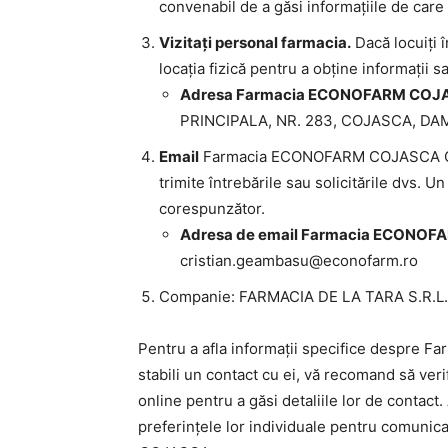
convenabil de a găsi informațiile de care
Vizitați personal farmacia.
Dacă locuiți î
locația fizică pentru a obține informații sa
Adresa Farmacia ECONOFARM COJ
PRINCIPALA, NR. 283, COJASCA, DA
Email
Farmacia ECONOFARM COJASCA COJA
trimite întrebările sau solicitările dvs. 
corespunzător.
Adresa de email Farmacia ECON
cristian.geambasu@econofarm.ro
Companie: FARMACIA DE LA TARA S.R.L.
Pentru a afla informații specifice despr
stabili un contact cu ei, vă recomand să veri
online pentru a găsi detaliile lor de contact.
preferințele lor individuale pentru comunic