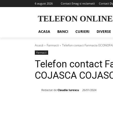
6 august 2026
Contact Emag si reclamatii
Contact Di
TELEFON ONLINE
ACASA
BANCI
CURIERI
DIVERSE
Acasă
Farmacii
Telefon contact Farmacia ECONO
Farmacii
Telefon contact
COJASCA COJAS
Redactat de
Claudia Iurescu
26/01/2024
Share