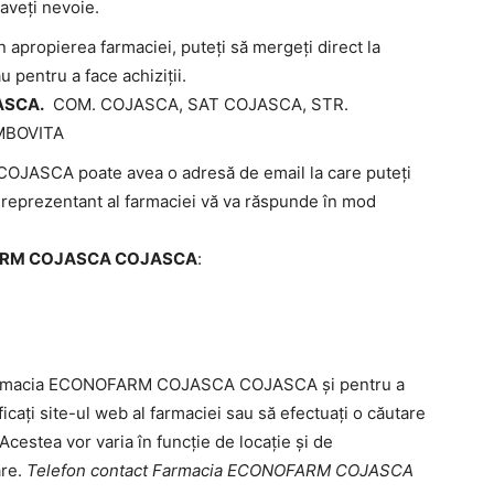
 aveți nevoie.
n apropierea farmaciei, puteți să mergeți direct la
u pentru a face achiziții.
ASCA.
COM. COJASCA, SAT COJASCA, STR.
MBOVITA
SCA poate avea o adresă de email la care puteți
Un reprezentant al farmaciei vă va răspunde în mod
OFARM COJASCA COJASCA
:
e Farmacia ECONOFARM COJASCA COJASCA și pentru a
ficați site-ul web al farmaciei sau să efectuați o căutare
 Acestea vor varia în funcție de locație și de
are.
Telefon contact Farmacia ECONOFARM COJASCA