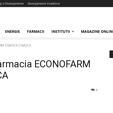
gi si Deranjamente
Deranjamente Vodafone
ENERGIE
FARMACII
INSTITUTII
MAGAZINE ONLIN
FARM COJASCA COJASCA
 Farmacia ECONOFARM
CA
0