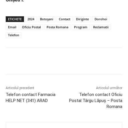
ETICHETE
2024
Botoșani
Contact
Diriginte
Dorohoi
Email
Oficiu Postal
Posta Romana
Program
Reclamatii
Telefon
Articolul precedent
Articolul următor
Telefon contact Farmacia
Telefon contact Oficiu
HELP NET (341) ARAD
Postal Târgu Lăpuş – Posta
Romana