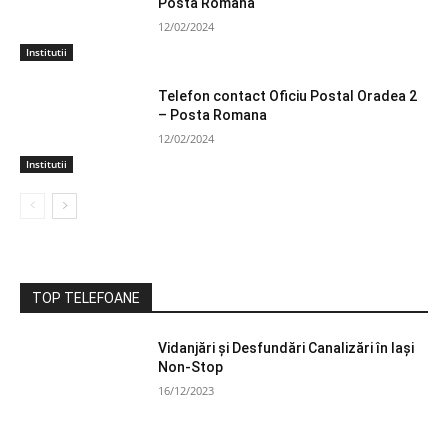
Posta Romana
12/02/2024
Institutii
Telefon contact Oficiu Postal Oradea 2
– Posta Romana
12/02/2024
Institutii
TOP TELEFOANE
Vidanjări și Desfundări Canalizări în Iași
Non-Stop
16/12/2023