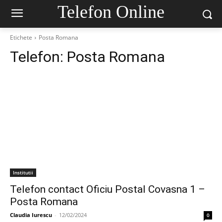
Telefon Online
Etichete
Posta Romana
Telefon:
Posta Romana
Institutii
Telefon contact Oficiu Postal Covasna 1 –
Posta Romana
Claudia Iurescu
-
12/02/2024
0