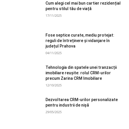
Cum alegi cel mai bun cartier rezidențial
pentru stilul tău de viață
17/11/2025
Fose septice curate, mediu protejat:
reguli de întreținere și vidanjare în
județul Prahova
04/11/2025
Tehnologia din spatele unei tranzacții
imobiliare reușite: rolul CRM-urilor
precum Zarina CRM Imobiliare
12/10/2025
Dezvoltarea CRM-urilor personalizate
pentru industrii de nișă
29/05/2025