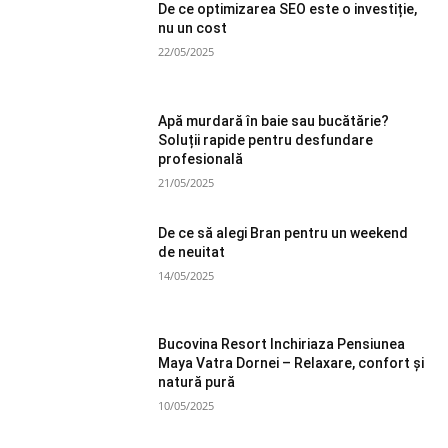
De ce optimizarea SEO este o investiție,
nu un cost
22/05/2025
Apă murdară în baie sau bucătărie?
Soluții rapide pentru desfundare
profesională
21/05/2025
De ce să alegi Bran pentru un weekend
de neuitat
14/05/2025
Bucovina Resort Inchiriaza Pensiunea
Maya Vatra Dornei – Relaxare, confort și
natură pură
10/05/2025