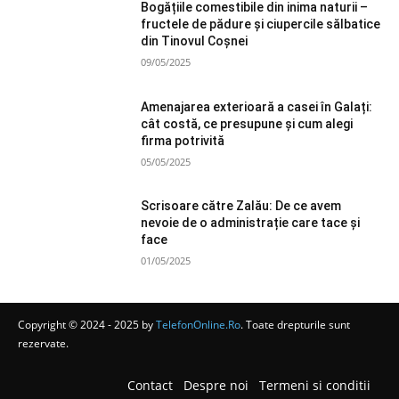
Bogățiile comestibile din inima naturii –
fructele de pădure și ciupercile sălbatice
din Tinovul Coșnei
09/05/2025
Amenajarea exterioară a casei în Galați:
cât costă, ce presupune și cum alegi
firma potrivită
05/05/2025
Scrisoare către Zalău: De ce avem
nevoie de o administrație care tace și
face
01/05/2025
Copyright © 2024 - 2025 by
TelefonOnline.Ro
. Toate drepturile sunt
rezervate.
Contact
Despre noi
Termeni si conditii