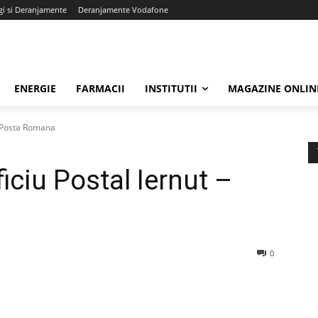
gi si Deranjamente
Deranjamente Vodafone
ENERGIE
FARMACII
INSTITUTII
MAGAZINE ONLIN
 - Posta Romana
iciu Postal Iernut –
0