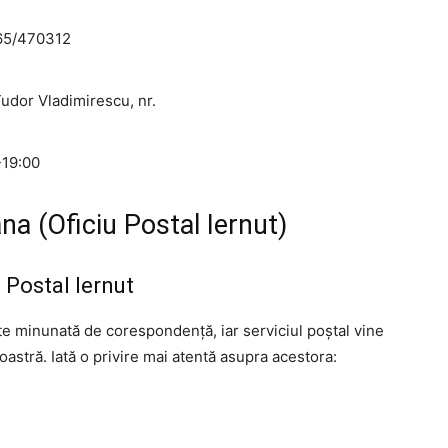
65/470312
 Tudor Vladimirescu, nr.
-19:00
na (Oficiu Postal Iernut)
u Postal Iernut
ate minunată de corespondență, iar serviciul poștal vine
astră. Iată o privire mai atentă asupra acestora: