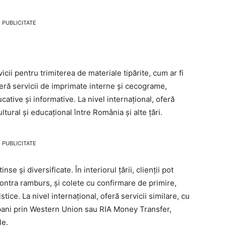
PUBLICITATE
vicii pentru trimiterea de materiale tipărite, cum ar fi
e oferă servicii de imprimate interne și cecograme,
cative și informative. La nivel internațional, oferă
ultural și educațional între România și alte țări.
PUBLICITATE
e și diversificate. În interiorul țării, clienții pot
contra ramburs, și colete cu confirmare de primire,
tice. La nivel internațional, oferă servicii similare, cu
bani prin Western Union sau RIA Money Transfer,
le.