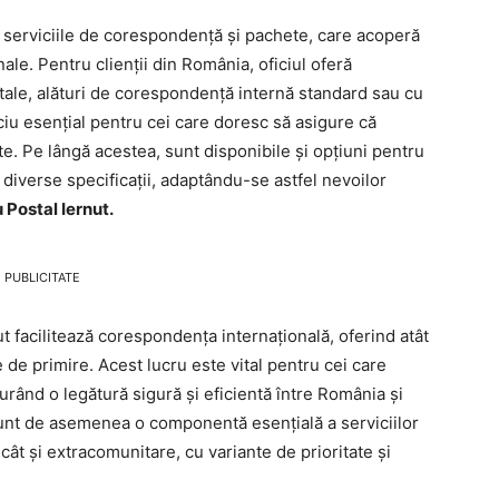
flă serviciile de corespondență și pachete, care acoperă
nale. Pentru clienții din România, oficiul oferă
poștale, alături de corespondență internă standard sau cu
iu esențial pentru cei care doresc să asigure că
te. Pe lângă acestea, sunt disponibile și opțiuni pentru
 diverse specificații, adaptându-se astfel nevoilor
 Postal Iernut.
PUBLICITATE
nut facilitează corespondența internațională, oferind atât
e de primire. Acest lucru este vital pentru cei care
urând o legătură sigură și eficientă între România și
 sunt de asemenea o componentă esențială a serviciilor
e cât și extracomunitare, cu variante de prioritate și