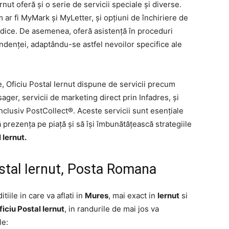
rnut oferă și o serie de servicii speciale și diverse.
 ar fi MyMark și MyLetter, și opțiuni de închiriere de
idice. De asemenea, oferă asistență în proceduri
ndenței, adaptându-se astfel nevoilor specifice ale
 Oficiu Postal Iernut dispune de servicii precum
ager, servicii de marketing direct prin Infadres, și
inclusiv PostCollect®. Aceste servicii sunt esențiale
 prezența pe piață și să își îmbunătățească strategiile
 Iernut.
stal Iernut, Posta Romana
itiile in care va aflati in
Mures
, mai exact in
Iernut
si
iciu Postal Iernut
, in randurile de mai jos va
le: