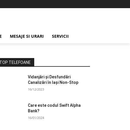
E
MESAJE SI URARI
SERVICII
TOP TELEFOANE
Vidanjări și Desfundări
Canalizări în Iași Non-Stop
16/12/2023
Care este codul Swift Alpha
Bank?
16/01/2024