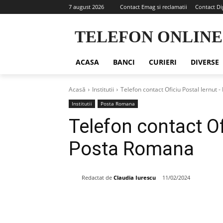
7 august 2026
Contact Emag si reclamatii
Contact Di
TELEFON ONLINE
ACASA
BANCI
CURIERI
DIVERSE
Acasă
Institutii
Telefon contact Oficiu Postal Iernut
Institutii
Posta Romana
Telefon contact Of
Posta Romana
Redactat de
Claudia Iurescu
11/02/2024
Share