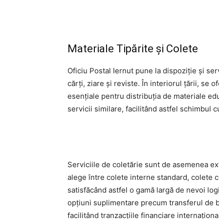
Materiale Tipărite și Colete
Oficiu Postal Iernut pune la dispoziție și ser
cărți, ziare și reviste. În interiorul țării, s
esențiale pentru distribuția de materiale edu
servicii similare, facilitând astfel schimbul c
Serviciile de coletărie sunt de asemenea extins
alege între colete interne standard, colete 
satisfăcând astfel o gamă largă de nevoi logis
opțiuni suplimentare precum transferul de 
facilitând tranzacțiile financiare internaționa