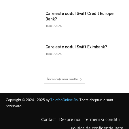
Care este codul Swift Credit Europe
Bank?
16/01/2024
Care este codul Swift Eximbank?
16/01/2024
Încărcați mai multe
Copyright © 2024 - 2025 by
TelefonOnline.Ro
. Toate drepturile sunt
rezervate.
Contact
Despre noi
Termeni si conditii
Politica de confidentialitate