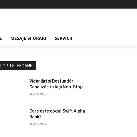
E
MESAJE SI URARI
SERVICII
TOP TELEFOANE
Vidanjări și Desfundări
Canalizări în Iași Non-Stop
16/12/2023
Care este codul Swift Alpha
Bank?
16/01/2024