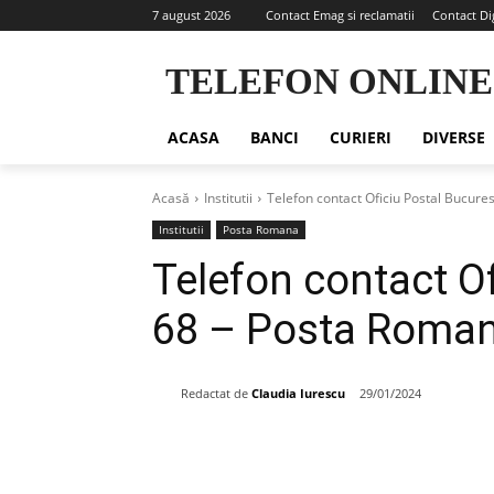
7 august 2026
Contact Emag si reclamatii
Contact Di
TELEFON ONLINE
ACASA
BANCI
CURIERI
DIVERSE
Acasă
Institutii
Telefon contact Oficiu Postal Bucure
Institutii
Posta Romana
Telefon contact Of
68 – Posta Roma
Redactat de
Claudia Iurescu
29/01/2024
Share