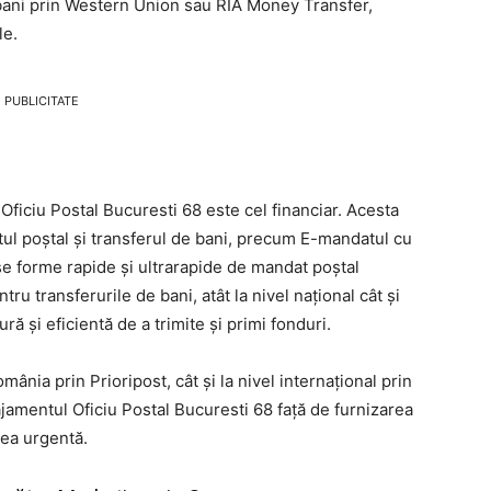
bani prin Western Union sau RIA Money Transfer,
le.
PUBLICITATE
 Oficiu Postal Bucuresti 68 este cel financiar. Acesta
tul poștal și transferul de bani, precum E-mandatul cu
rse forme rapide și ultrarapide de mandat poștal
tru transferurile de bani, atât la nivel național cât și
ră și eficientă de a trimite și primi fonduri.
România prin Prioripost, cât și la nivel internațional prin
jamentul Oficiu Postal Bucuresti 68 față de furnizarea
rea urgentă.