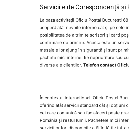
Serviciile de Corespondență și
La baza activității Oficiu Postal Bucuresti 6
acoperă atât nevoile interne cât și pe cele in
posibilitatea de a trimite scrisori și cărți 
confirmare de primire. Acesta este un servic
mesajele lor ajung în siguranță și sunt primi
pachete mici interne, fie neprioritare sau cu
diverse ale clienților.
Telefon contact Ofici
În contextul internațional, Oficiu Postal Buc
oferind atât servicii standard cât și opțiuni
cei care comunică sau fac afaceri peste grani
România și restul lumii. Pachetele mici in
serviciilor lor, disponibile atât în țările in