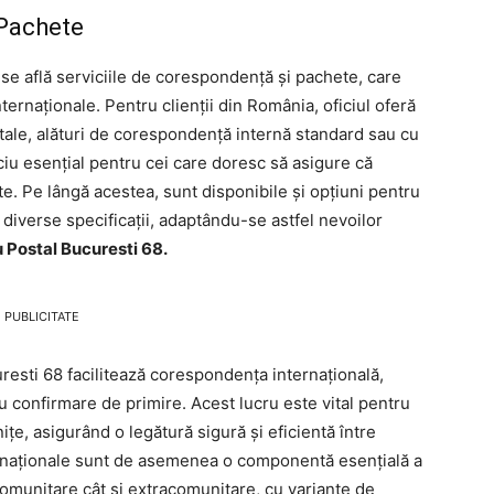
 Pachete
8 se află serviciile de corespondență și pachete, care
ternaționale. Pentru clienții din România, oficiul oferă
poștale, alături de corespondență internă standard sau cu
iu esențial pentru cei care doresc să asigure că
te. Pe lângă acestea, sunt disponibile și opțiuni pentru
 diverse specificații, adaptându-se astfel nevoilor
u Postal Bucuresti 68.
PUBLICITATE
uresti 68 facilitează corespondența internațională,
 cu confirmare de primire. Acest lucru este vital pentru
țe, asigurând o legătură sigură și eficientă între
ternaționale sunt de asemenea o componentă esențială a
tracomunitare cât și extracomunitare, cu variante de