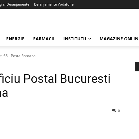
gi si Deranjamente
Deranjamente Vodafone
ENERGIE
FARMACII
INSTITUTII
MAGAZINE ONLIN
sti 68 - Posta Romana
iciu Postal Bucuresti
na
0