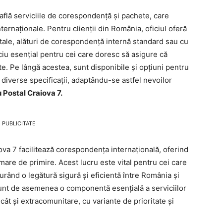
e află serviciile de corespondență și pachete, care
ternaționale. Pentru clienții din România, oficiul oferă
poștale, alături de corespondență internă standard sau cu
iu esențial pentru cei care doresc să asigure că
te. Pe lângă acestea, sunt disponibile și opțiuni pentru
 diverse specificații, adaptându-se astfel nevoilor
 Postal Craiova 7.
PUBLICITATE
iova 7 facilitează corespondența internațională, oferind
rmare de primire. Acest lucru este vital pentru cei care
urând o legătură sigură și eficientă între România și
 sunt de asemenea o componentă esențială a serviciilor
e cât și extracomunitare, cu variante de prioritate și