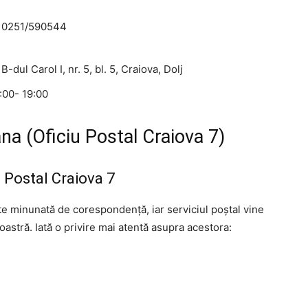
: 0251/590544
 B-dul Carol I, nr. 5, bl. 5, Craiova, Dolj
8:00- 19:00
na (Oficiu Postal Craiova 7)
iu Postal Craiova 7
ate minunată de corespondență, iar serviciul poștal vine
astră. Iată o privire mai atentă asupra acestora: