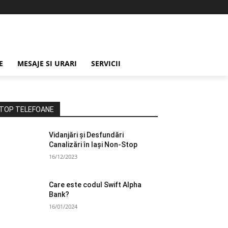
E
MESAJE SI URARI
SERVICII
TOP TELEFOANE
Vidanjări și Desfundări
Canalizări în Iași Non-Stop
16/12/2023
Care este codul Swift Alpha
Bank?
16/01/2024