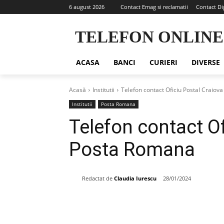
6 august 2026
Contact Emag si reclamatii
Contact Di
TELEFON ONLINE
ACASA
BANCI
CURIERI
DIVERSE
Acasă
Institutii
Telefon contact Oficiu Postal Craiov
Institutii
Posta Romana
Telefon contact Of
Posta Romana
Redactat de
Claudia Iurescu
28/01/2024
Share