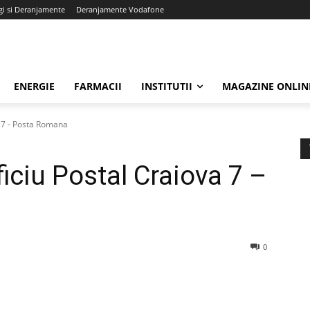
gi si Deranjamente
Deranjamente Vodafone
ENERGIE
FARMACII
INSTITUTII
MAGAZINE ONLIN
a 7 - Posta Romana
iciu Postal Craiova 7 –
0