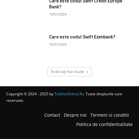
Care este codul Swift Credit Europe
Bank?
16/01/2024
Care este codul Swift Eximbank?
16/01/2024
Încărcați mai multe
Copyright © 2024 - 2025 by
TelefonOnline.Ro
. Toate drepturile sunt
rezervate.
Contact
Despre noi
Termeni si conditii
Politica de confidentialitate