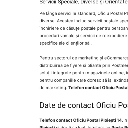
Servicii Speciale, Diverse și Orient
Pe lângă serviciile standard, Oficiu Postal Pl
diverse. Acestea includ servicii poștale spec
închiriere de căsuțe poștale pentru persoane
proceduri vamale și servicii de reexpediere
specifice ale clienților săi.
Pentru sectorul de marketing și eCommerce,
distribuirea de flyere și pliante prin Postmes
soluții integrate pentru magazinele online, 
pentru companiile care doresc să își extindă
de marketing.
Telefon contact Oficiu Postal 
Date de contact Oficiu Po
Telefon contact Oficiu Postal Ploieşti 14.
In
Ploieşti
si doriti sa luati legatura cu
Posta Ro