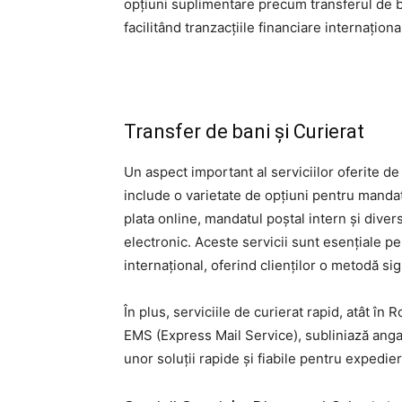
opțiuni suplimentare precum transferul de 
facilitând tranzacțiile financiare internaționa
Transfer de bani și Curierat
Un aspect important al serviciilor oferite de 
include o varietate de opțiuni pentru manda
plata online, mandatul poștal intern și dive
electronic. Aceste servicii sunt esențiale pen
internațional, oferind clienților o metodă sigu
În plus, serviciile de curierat rapid, atât în 
EMS (Express Mail Service), subliniază angaj
unor soluții rapide și fiabile pentru expedie