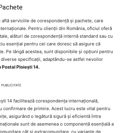
 Pachete
se află serviciile de corespondență și pachete, care
ternaționale. Pentru clienții din România, oficiul oferă
poștale, alături de corespondență internă standard sau cu
iu esențial pentru cei care doresc să asigure că
te. Pe lângă acestea, sunt disponibile și opțiuni pentru
 diverse specificații, adaptându-se astfel nevoilor
 Postal Ploieşti 14.
PUBLICITATE
ieşti 14 facilitează corespondența internațională,
 cu confirmare de primire. Acest lucru este vital pentru
țe, asigurând o legătură sigură și eficientă între
ternaționale sunt de asemenea o componentă esențială a
tracomunitare cât și extracomunitare, cu variante de