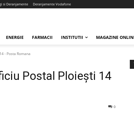
gi si Deranjamente
Deranjamente Vodafone
ENERGIE
FARMACII
INSTITUTII
MAGAZINE ONLIN
i 14 - Posta Romana
iciu Postal Ploieşti 14
0