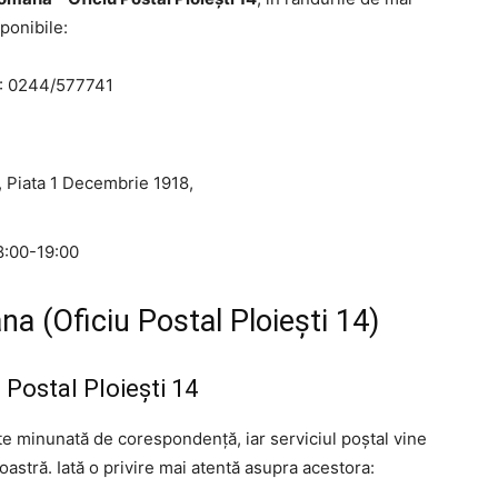
ponibile:
: 0244/577741
i, Piata 1 Decembrie 1918,
08:00-19:00
na (Oficiu Postal Ploieşti 14)
u Postal Ploieşti 14
ate minunată de corespondență, iar serviciul poștal vine
astră. Iată o privire mai atentă asupra acestora: