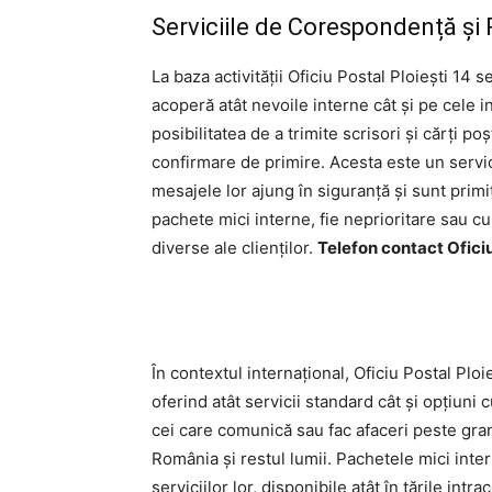
Serviciile de Corespondență și
La baza activității Oficiu Postal Ploieşti 14 
acoperă atât nevoile interne cât și pe cele in
posibilitatea de a trimite scrisori și cărți 
confirmare de primire. Acesta este un servic
mesajele lor ajung în siguranță și sunt primi
pachete mici interne, fie neprioritare sau cu
diverse ale clienților.
Telefon contact Oficiu
În contextul internațional, Oficiu Postal Plo
oferind atât servicii standard cât și opțiuni
cei care comunică sau fac afaceri peste grani
România și restul lumii. Pachetele mici in
serviciilor lor, disponibile atât în țările in