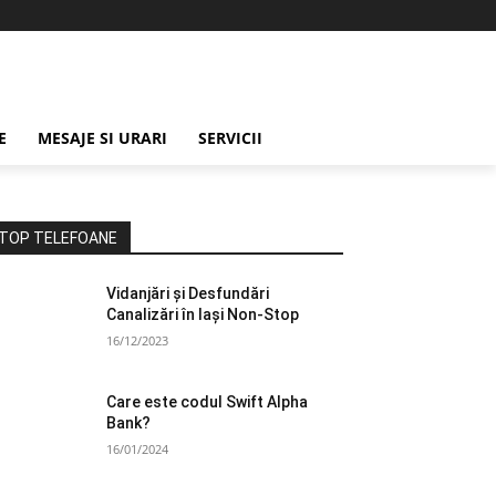
E
MESAJE SI URARI
SERVICII
TOP TELEFOANE
Vidanjări și Desfundări
Canalizări în Iași Non-Stop
16/12/2023
Care este codul Swift Alpha
Bank?
16/01/2024