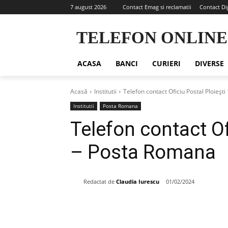
7 august 2026
Contact Emag si reclamatii
Contact Di
TELEFON ONLINE
ACASA
BANCI
CURIERI
DIVERSE
Acasă
Institutii
Telefon contact Oficiu Postal Ploieşt
Institutii
Posta Romana
Telefon contact Of
– Posta Romana
Redactat de
Claudia Iurescu
01/02/2024
Share