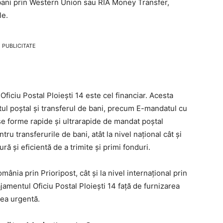
bani prin Western Union sau RIA Money Transfer,
le.
PUBLICITATE
Oficiu Postal Ploieşti 14 este cel financiar. Acesta
tul poștal și transferul de bani, precum E-mandatul cu
rse forme rapide și ultrarapide de mandat poștal
tru transferurile de bani, atât la nivel național cât și
ră și eficientă de a trimite și primi fonduri.
România prin Prioripost, cât și la nivel internațional prin
amentul Oficiu Postal Ploieşti 14 față de furnizarea
rea urgentă.