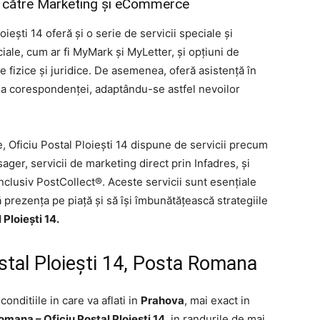
ate către Marketing și eCommerce
oieşti 14 oferă și o serie de servicii speciale și
iale, cum ar fi MyMark și MyLetter, și opțiuni de
 fizice și juridice. De asemenea, oferă asistență în
 a corespondenței, adaptându-se astfel nevoilor
 Oficiu Postal Ploieşti 14 dispune de servicii precum
ager, servicii de marketing direct prin Infadres, și
inclusiv PostCollect®. Aceste servicii sunt esențiale
 prezența pe piață și să își îmbunătățească strategiile
Ploieşti 14.
stal Ploieşti 14, Posta Romana
 conditiile in care va aflati in
Prahova
, mai exact in
mana – Oficiu Postal Ploieşti 14
, in randurile de mai