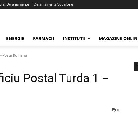
gi si Deranjamente
Deranjamente Vodafone
ENERGIE
FARMACII
INSTITUTII
MAGAZINE ONLIN
1 - Posta Romana
iciu Postal Turda 1 –
0