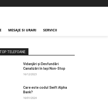
E
MESAJE SI URARI
SERVICII
TOP TELEFOANE
Vidanjări și Desfundări
Canalizări în Iași Non-Stop
16/12/2023
Care este codul Swift Alpha
Bank?
16/01/2024