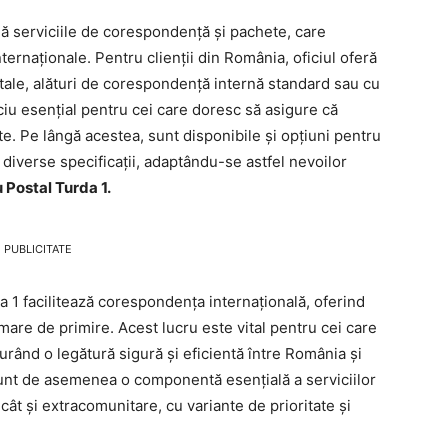
află serviciile de corespondență și pachete, care
ternaționale. Pentru clienții din România, oficiul oferă
poștale, alături de corespondență internă standard sau cu
iu esențial pentru cei care doresc să asigure că
te. Pe lângă acestea, sunt disponibile și opțiuni pentru
 diverse specificații, adaptându-se astfel nevoilor
 Postal Turda 1.
PUBLICITATE
da 1 facilitează corespondența internațională, oferind
rmare de primire. Acest lucru este vital pentru cei care
urând o legătură sigură și eficientă între România și
 sunt de asemenea o componentă esențială a serviciilor
e cât și extracomunitare, cu variante de prioritate și