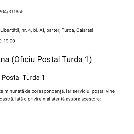
0264/311655
 Libertăţii, nr. 4, bl. A1, parter, Turda, Calarasi
00-19:00
na (Oficiu Postal Turda 1)
iu Postal Turda 1
ate minunată de corespondență, iar serviciul poștal vine
astră. Iată o privire mai atentă asupra acestora: