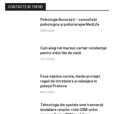
CONTACTE IN TREND
Psihologie București – consultații
psihologice și psihoterapie MedLife
24/07/2026
Cum alegi cel mai bun cartier rezidențial
pentru stilul tău de viață
17/11/2025
Fose septice curate, mediu protejat:
reguli de întreținere și vidanjare în
județul Prahova
04/11/2025
Tehnologia din spatele unei tranzacții
imobiliare reușite: rolul CRM-urilor