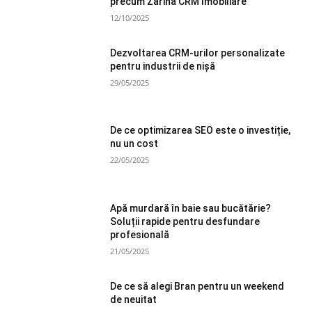
precum Zarina CRM Imobiliare
12/10/2025
Dezvoltarea CRM-urilor personalizate
pentru industrii de nișă
29/05/2025
De ce optimizarea SEO este o investiție,
nu un cost
22/05/2025
Apă murdară în baie sau bucătărie?
Soluții rapide pentru desfundare
profesională
21/05/2025
De ce să alegi Bran pentru un weekend
de neuitat