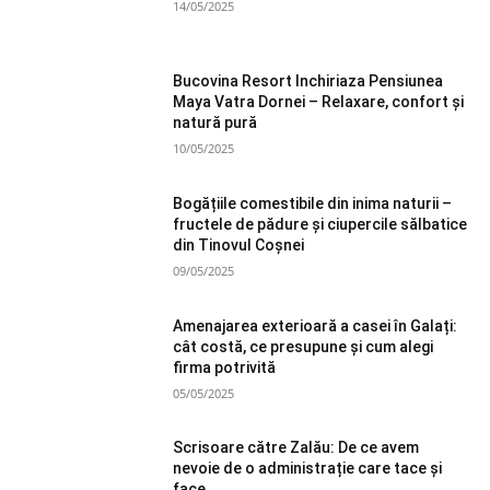
14/05/2025
Bucovina Resort Inchiriaza Pensiunea
Maya Vatra Dornei – Relaxare, confort și
natură pură
10/05/2025
Bogățiile comestibile din inima naturii –
fructele de pădure și ciupercile sălbatice
din Tinovul Coșnei
09/05/2025
Amenajarea exterioară a casei în Galați:
cât costă, ce presupune și cum alegi
firma potrivită
05/05/2025
Scrisoare către Zalău: De ce avem
nevoie de o administrație care tace și
face