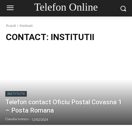
Telefon Online
Acasă
Institutii
CONTACT:
INSTITUTII
INSTITUTII
Telefon contact Oficiu Postal Covasna 1
– Posta Romana
Claudia Iurescu
-
12/02/2024