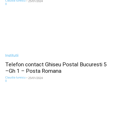
Claudia Iurescu
-
25/01/2024
0
Institutii
Telefon contact Ghiseu Postal Bucuresti 5
–Gh 1 – Posta Romana
Claudia Iurescu
-
25/01/2024
0