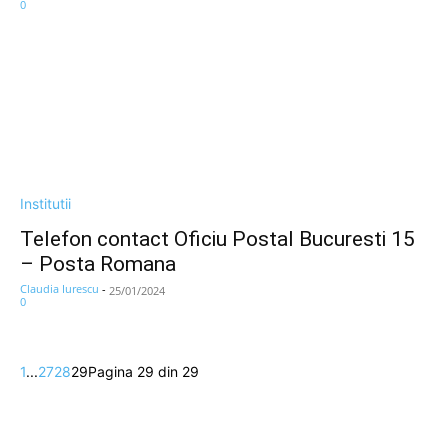
0
Institutii
Telefon contact Oficiu Postal Bucuresti 15
– Posta Romana
Claudia Iurescu
-
25/01/2024
0
1
...
27
28
29
Pagina 29 din 29