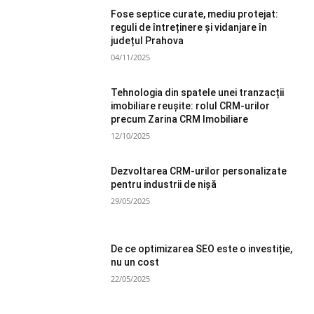
Fose septice curate, mediu protejat:
reguli de întreținere și vidanjare în
județul Prahova
04/11/2025
Tehnologia din spatele unei tranzacții
imobiliare reușite: rolul CRM-urilor
precum Zarina CRM Imobiliare
12/10/2025
Dezvoltarea CRM-urilor personalizate
pentru industrii de nișă
29/05/2025
De ce optimizarea SEO este o investiție,
nu un cost
22/05/2025