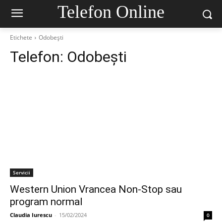
Telefon Online
Etichete
Odobești
Telefon:
Odobești
Servicii
Western Union Vrancea Non-Stop sau
program normal
Claudia Iurescu
-
15/02/2024
0