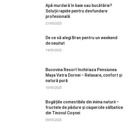
Apă murdară în baie sau bucătărie?
Soluții rapide pentru desfundare
profesională
21/05/2025
De ce să alegi Bran pentru un weekend
de neuitat
14/05/2025
Bucovina Resort Inchiriaza Pensiunea
Maya Vatra Dornei – Relaxare, confort și
natură pură
10/05/2025
Bogățiile comestibile din inima naturii –
fructele de pădure și ciupercile sălbatice
din Tinovul Coșnei
09/05/2025