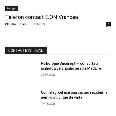
Energie
Telefon contact E.ON Vrancea
Claudia Iurescu
-
31/01/2024
0
CONTACTE IN TREND
Psihologie București – consultații
psihologice și psihoterapie MedLife
24/07/2026
Cum alegi cel mai bun cartier rezidențial
pentru stilul tău de viață
17/11/2025