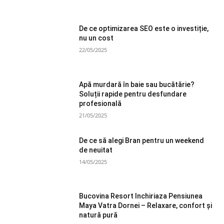
De ce optimizarea SEO este o investiție,
nu un cost
22/05/2025
Apă murdară în baie sau bucătărie?
Soluții rapide pentru desfundare
profesională
21/05/2025
De ce să alegi Bran pentru un weekend
de neuitat
14/05/2025
Bucovina Resort Inchiriaza Pensiunea
Maya Vatra Dornei – Relaxare, confort și
natură pură