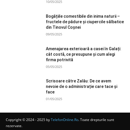
10/05/2025
Bogățiile comestibile din inima naturii –
fructele de pădure și ciupercile sălbatice
din Tinovul Coșnei
09/05/2025
Amenajarea exterioară a casei în Galați:
cât costă, ce presupune și cum alegi
firma potrivită
05/05/2025
Scrisoare către Zalău: De ce avem
nevoie de o administrație care tace și
face
01/05/2025
Copyright © 2024 - 2025 by
TelefonOnline.Ro
. Toate drepturile sunt
rezervate.