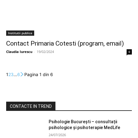
Institutii publice
Contact Primaria Cotesti (program, email)
Claudia Iurescu
-
19/02/2024
0
1
2
3
...
6
Pagina 1 din 6
CONTACTE IN TREND
Psihologie București – consultații
psihologice și psihoterapie MedLife
24/07/2026