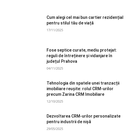
Cum alegi cel mai bun cartier rezidențial
pentru stilul tău de viață
17/11/2025
Fose septice curate, mediu protejat:
reguli de întreținere și vidanjare în
județul Prahova
04/11/2025
Tehnologia din spatele unei tranzacții
imobiliare reușite: rolul CRM-urilor
precum Zarina CRM Imobiliare
12/10/2025
Dezvoltarea CRM-urilor personalizate
pentru industrii de nișă
29/05/2025