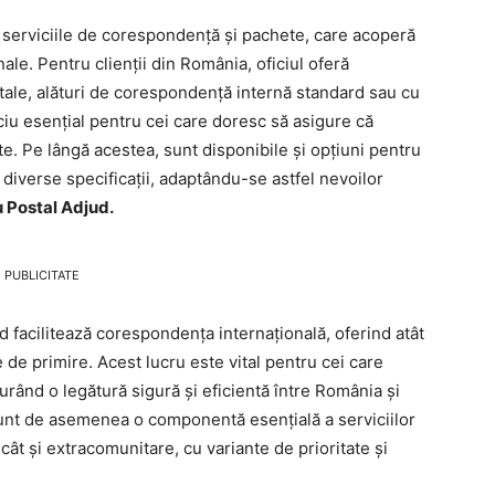
lă serviciile de corespondență și pachete, care acoperă
nale. Pentru clienții din România, oficiul oferă
poștale, alături de corespondență internă standard sau cu
iu esențial pentru cei care doresc să asigure că
te. Pe lângă acestea, sunt disponibile și opțiuni pentru
 diverse specificații, adaptându-se astfel nevoilor
u Postal Adjud.
PUBLICITATE
ud facilitează corespondența internațională, oferind atât
e de primire. Acest lucru este vital pentru cei care
urând o legătură sigură și eficientă între România și
 sunt de asemenea o componentă esențială a serviciilor
e cât și extracomunitare, cu variante de prioritate și