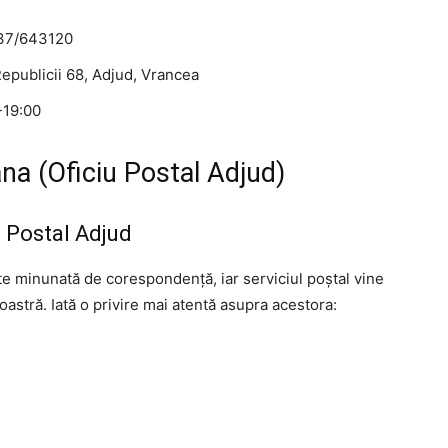
237/643120
 Republicii 68, Adjud, Vrancea
-19:00
na (Oficiu Postal Adjud)
iu Postal Adjud
ate minunată de corespondență, iar serviciul poștal vine
astră. Iată o privire mai atentă asupra acestora: