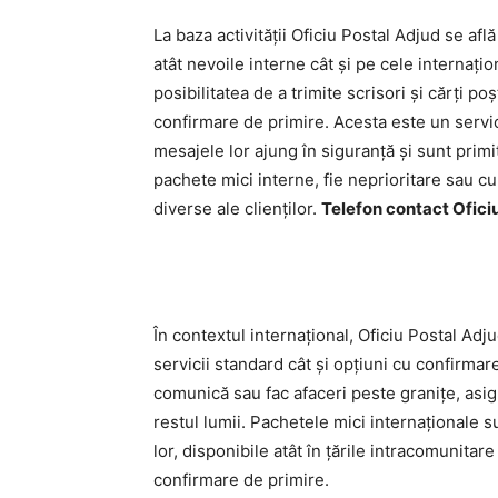
La baza activității Oficiu Postal Adjud se af
atât nevoile interne cât și pe cele internațio
posibilitatea de a trimite scrisori și cărți 
confirmare de primire. Acesta este un servic
mesajele lor ajung în siguranță și sunt primi
pachete mici interne, fie neprioritare sau cu
diverse ale clienților.
Telefon contact Ofici
În contextul internațional, Oficiu Postal Adj
servicii standard cât și opțiuni cu confirmar
comunică sau fac afaceri peste granițe, asig
restul lumii. Pachetele mici internaționale
lor, disponibile atât în țările intracomunitar
confirmare de primire.