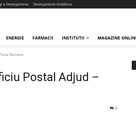
gi si Deranjamente
Deranjamente Vodafone
ENERGIE
FARMACII
INSTITUTII
MAGAZINE ONLIN
- Posta Romana
iciu Postal Adjud –
0