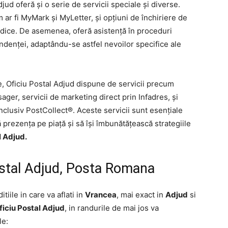
jud oferă și o serie de servicii speciale și diverse.
 ar fi MyMark și MyLetter, și opțiuni de închiriere de
idice. De asemenea, oferă asistență în proceduri
ndenței, adaptându-se astfel nevoilor specifice ale
 Oficiu Postal Adjud dispune de servicii precum
ager, servicii de marketing direct prin Infadres, și
inclusiv PostCollect®. Aceste servicii sunt esențiale
 prezența pe piață și să își îmbunătățească strategiile
l Adjud.
ostal Adjud, Posta Romana
itiile in care va aflati in
Vrancea
, mai exact in
Adjud
si
iciu Postal Adjud
, in randurile de mai jos va
le: