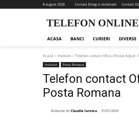
8 august 2026
Contact Emag si reclamatii
Contact Di
TELEFON ONLINE
ACASA
BANCI
CURIERI
DIVERSE
Acasă
Institutii
Telefon contact Oficiu Postal Adjud 
Institutii
Posta Romana
Telefon contact Of
Posta Romana
Redactat de
Claudia Iurescu
31/01/2024
Share