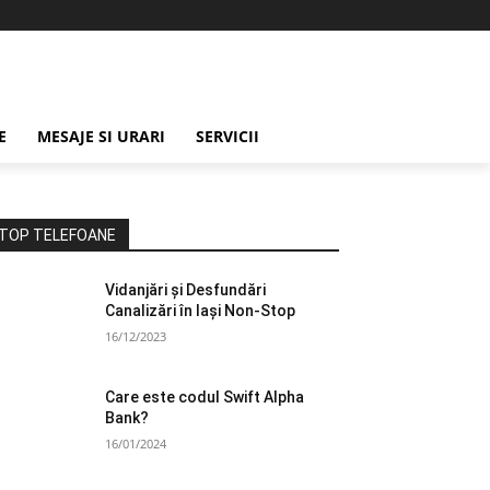
E
MESAJE SI URARI
SERVICII
TOP TELEFOANE
Vidanjări și Desfundări
Canalizări în Iași Non-Stop
16/12/2023
Care este codul Swift Alpha
Bank?
16/01/2024