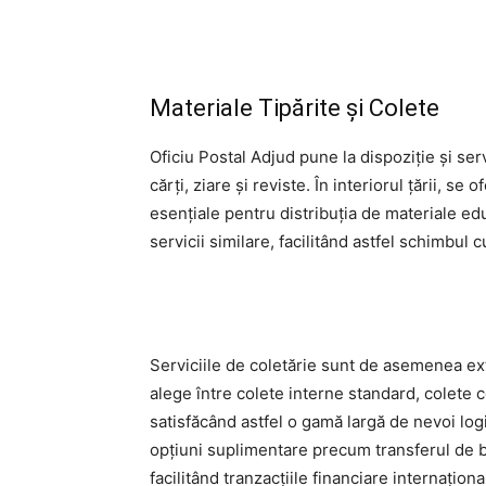
Materiale Tipărite și Colete
Oficiu Postal Adjud pune la dispoziție și serv
cărți, ziare și reviste. În interiorul țării, s
esențiale pentru distribuția de materiale edu
servicii similare, facilitând astfel schimbul c
Serviciile de coletărie sunt de asemenea extins
alege între colete interne standard, colete 
satisfăcând astfel o gamă largă de nevoi logis
opțiuni suplimentare precum transferul de 
facilitând tranzacțiile financiare internaționa