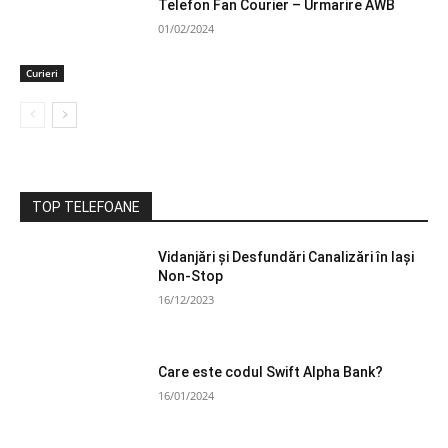
Telefon Fan Courier – Urmarire AWB
01/02/2024
Curieri
TOP TELEFOANE
Vidanjări și Desfundări Canalizări în Iași
Non-Stop
16/12/2023
Care este codul Swift Alpha Bank?
16/01/2024