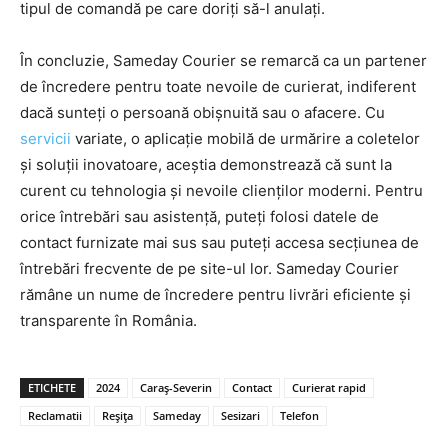
tipul de comandă pe care doriți să-l anulați.
În concluzie, Sameday Courier se remarcă ca un partener
de încredere pentru toate nevoile de curierat, indiferent
dacă sunteți o persoană obișnuită sau o afacere. Cu
servicii
variate, o aplicație mobilă de urmărire a coletelor
și soluții inovatoare, aceștia demonstrează că sunt la
curent cu tehnologia și nevoile clienților moderni. Pentru
orice întrebări sau asistență, puteți folosi datele de
contact furnizate mai sus sau puteți accesa secțiunea de
întrebări frecvente de pe site-ul lor. Sameday Courier
rămâne un nume de încredere pentru livrări eficiente și
transparente în România.
ETICHETE
2024
Caraș-Severin
Contact
Curierat rapid
Reclamatii
Reșița
Sameday
Sesizari
Telefon