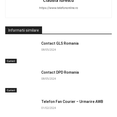
Claudia Iurescu
https://www.telefononline.ro
Informatii similare
Contact GLS Romania
08/05/2024
Curieri
Contact DPD Romania
08/05/2024
Curieri
Telefon Fan Courier – Urmarire AWB
01/02/2024