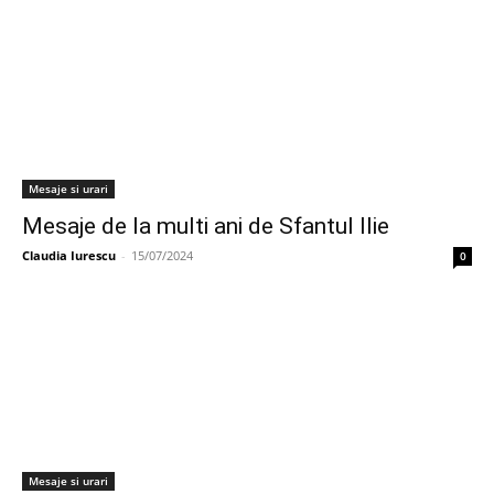
Mesaje si urari
Mesaje de la multi ani de Sfantul Ilie
Claudia Iurescu
-
15/07/2024
0
Mesaje si urari