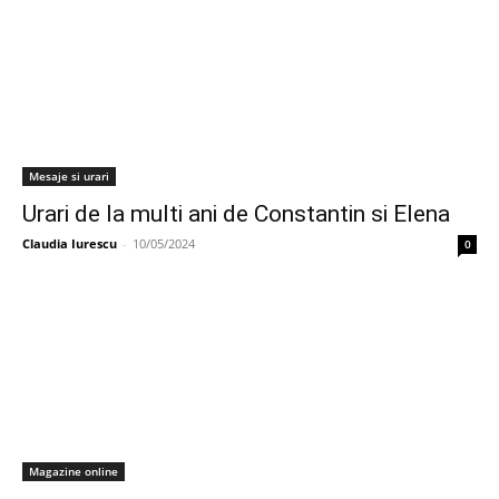
Mesaje si urari
Urari de la multi ani de Constantin si Elena
Claudia Iurescu
-
10/05/2024
0
Magazine online