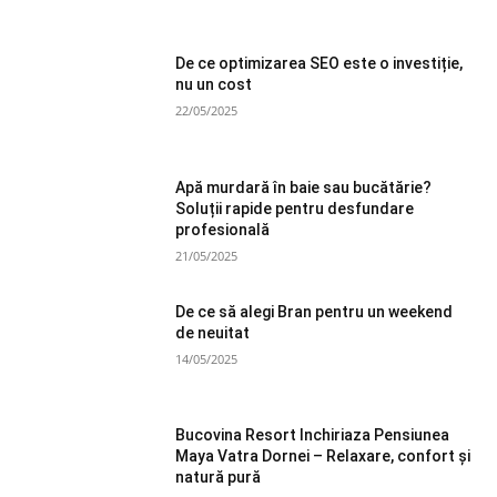
De ce optimizarea SEO este o investiție,
nu un cost
22/05/2025
Apă murdară în baie sau bucătărie?
Soluții rapide pentru desfundare
profesională
21/05/2025
De ce să alegi Bran pentru un weekend
de neuitat
14/05/2025
Bucovina Resort Inchiriaza Pensiunea
Maya Vatra Dornei – Relaxare, confort și
natură pură