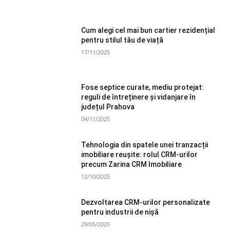
Cum alegi cel mai bun cartier rezidențial
pentru stilul tău de viață
17/11/2025
Fose septice curate, mediu protejat:
reguli de întreținere și vidanjare în
județul Prahova
04/11/2025
Tehnologia din spatele unei tranzacții
imobiliare reușite: rolul CRM-urilor
precum Zarina CRM Imobiliare
12/10/2025
Dezvoltarea CRM-urilor personalizate
pentru industrii de nișă
29/05/2025