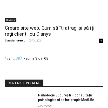
Diverse
Creare site web. Cum să îți atragi și să îți
reții clienții cu Dianys
Claudia Iurescu
-
03/04/2024
0
1
2
3
4
...
68
Pagina 3 din 68
CONTACTE IN TREND
Psihologie București – consultații
psihologice și psihoterapie MedLife
24/07/2026