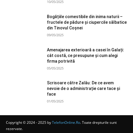
10/05/2025
Bogățiile comestibile din inima naturii –
fructele de pădure și ciupercile sălbatice
din Tinovul Coșnei
09/05/2025
Amenajarea exterioară a casei în Galați:
cât costă, ce presupune și cum alegi
firma potrivită
05/05/2025
Scrisoare către Zalău: De ce avem
nevoie de o administrație care tace și
face
01/05/2025
Copyright © 2024 - 2025 by
TelefonOnline.Ro
. Toate drepturile sunt
rezervate.